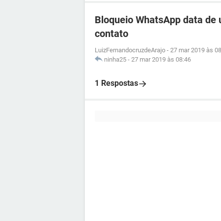
Bloqueio WhatsApp data de 
contato
LuizFernandocruzdeArajo
-
27 mar 2019 às 08
ninha25
-
27 mar 2019 às 08:46
1 Respostas