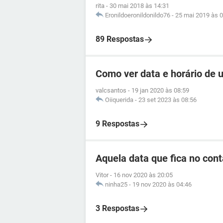
rita
-
30 mai 2018 às 14:31
Eronildoeronildonildo76
-
25 mai 2019 às 0
89 Respostas
Como ver data e horário de
valcsantos
-
19 jan 2020 às 08:59
Oiiquerida
-
23 set 2023 às 08:56
9 Respostas
Aquela data que fica no cont
Vitor
-
16 nov 2020 às 20:05
ninha25
-
19 nov 2020 às 04:46
3 Respostas