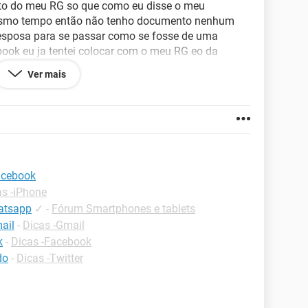
oto do meu RG so que como eu disse o meu
esmo tempo então não tenho documento nenhum
posa para se passar como se fosse de uma
ook eu ja tentei colocar com o meu RG eo da
 continua na mesma mensagem pedindo para eu
Ver mais
em esta escrito que dentro de 28dias se eu não me
 Facebook permanentemente só que como eu disse não
nome eo da minha esposa e com a data de
oque eu faço? Não queremos perder nossa conta do
os nossos antigos lá e não gostaria de perder.
acebook
as -iPhone
hatsapp
044.111
✓
-
Fórum Smartphones e tablets
ail
-
Dicas -Gmail
k
-
Dicas -Facebook
do
-
Dicas -Twitter