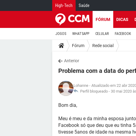
High-Tech
Saúde
FÓRUM
DICAS
JOGOS
WHATSAPP
CELULAR
FACEBOOK
Fórum
Rede social
Anterior
Problema com a data do perf
Lohanne
- Atualizado em 22 abr 202
Perfil bloqueado -
30 mai 2020 à
Bom dia,
Meu é meu e da minha esposa juntos
Facebook só que deu que eu tinha 5
tivesse 5anos de idade na mesma ho