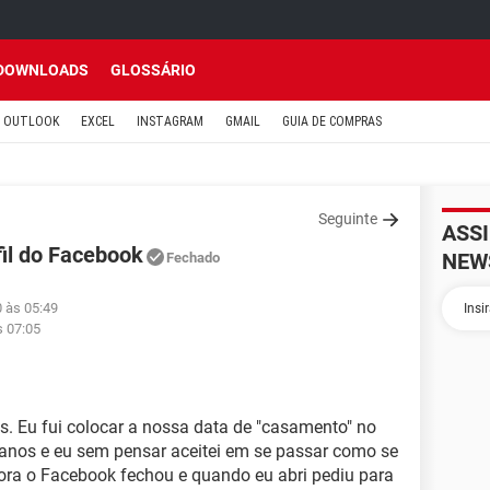
DOWNLOADS
GLOSSÁRIO
OUTLOOK
EXCEL
INSTAGRAM
GMAIL
GUIA DE COMPRAS
Seguinte
ASS
il do Facebook
NEW
Fechado
0 às 05:49
s 07:05
. Eu fui colocar a nossa data de "casamento" no
anos e eu sem pensar aceitei em se passar como se
ra o Facebook fechou e quando eu abri pediu para