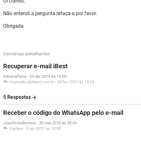
Oi Danilo,
Não entendi a pergunta.refaça-a por favor.
Obrigada
Conversas semelhantes
Recuperar e-mail iBest
AdrianaPaiva
-
24 abr 2019 às 16:09
originado.x@ibest.com.br
-
24 fev 2021 às 14:53
5 Respostas
Receber o código do WhatsApp pelo e-mail
JoseVictorBezerra
-
30 mai 2018 às 05:43
Kaylane
-
8 jan 2021 às 20:59