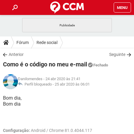
MENU
INÍCIO
JOGOS
WHATSAPP
DICAS
Fórum
Rede social
CELULAR
FACEBOOK
JOGOS
WHATSAPP
DOWNLOADS
Anterior
Seguinte
OUTLOOK
EXCEL
CELULAR
FACEBOOK
Como é o código no meu e-mail
INSTAGRAM
JOGOS
GMAIL
WHATSAPP
Fechado
FÓRUM
OUTLOOK
EXCEL
GUIA DE COMPRAS
CELULAR
FACEBOOK
Danilomendes
- 24 abr 2020 às 21:41
INSTAGRAM
JOGOS
GMAIL
WHATSAPP
GLOSSÁRIO
Perfil bloqueado -
25 abr 2020 às 06:01
OUTLOOK
EXCEL
GUIA DE COMPRAS
CELULAR
FACEBOOK
INSTAGRAM
JOGOS
GMAIL
WHATSAPP
Bom dia,
OUTLOOK
EXCEL
Bom dia
GUIA DE COMPRAS
CELULAR
FACEBOOK
INSTAGRAM
GMAIL
OUTLOOK
EXCEL
GUIA DE COMPRAS
INSTAGRAM
GMAIL
Configuração:
Android / Chrome 81.0.4044.117