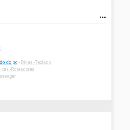
l
ado do pc
-
Dicas -Teclado
icas -Roteadores
ssenger