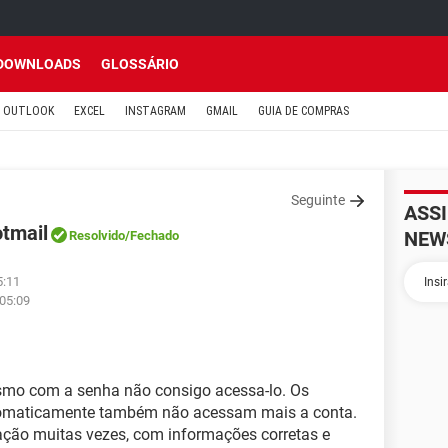
DOWNLOADS
GLOSSÁRIO
OUTLOOK
EXCEL
INSTAGRAM
GMAIL
GUIA DE COMPRAS
Seguinte
ASS
tmail
NEW
Resolvido
/Fechado
5:11
 05:09
smo com a senha não consigo acessa-lo. Os
utomaticamente também não acessam mais a conta.
ração muitas vezes, com informações corretas e