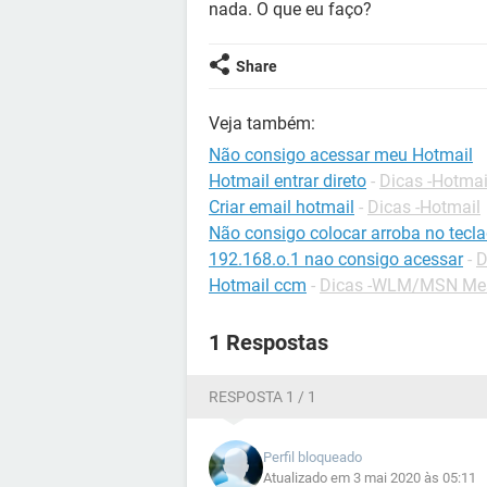
nada. O que eu faço?
Share
Veja também:
Não consigo acessar meu Hotmail
Hotmail entrar direto
-
Dicas -Hotmai
Criar email hotmail
-
Dicas -Hotmail
Não consigo colocar arroba no tecl
192.168.o.1 nao consigo acessar
-
D
Hotmail ccm
-
Dicas -WLM/MSN Me
1 Respostas
RESPOSTA 1 / 1
Perfil bloqueado
Atualizado em 3 mai 2020 às 05:11