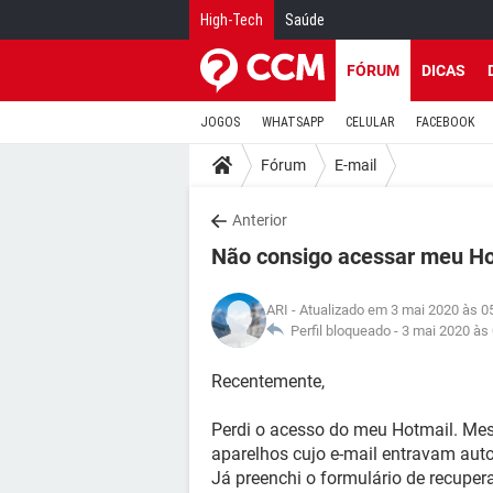
High-Tech
Saúde
FÓRUM
DICAS
JOGOS
WHATSAPP
CELULAR
FACEBOOK
Fórum
E-mail
Anterior
Não consigo acessar meu Ho
ARI
- Atualizado em 3 mai 2020 às 0
Perfil bloqueado -
3 mai 2020 às
Recentemente,
Perdi o acesso do meu Hotmail. Me
aparelhos cujo e-mail entravam a
Já preenchi o formulário de recupe