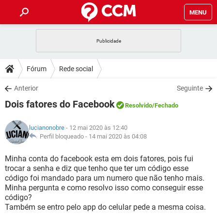
MENU
INÍCIO
JOGOS
WHATSAPP
DICAS
Fórum
Rede social
CELULAR
FACEBOOK
JOGOS
WHATSAPP
DOWNLOADS
Anterior
Seguinte
OUTLOOK
EXCEL
CELULAR
FACEBOOK
Dois fatores do Facebook
INSTAGRAM
JOGOS
GMAIL
WHATSAPP
Resolvido
/Fechado
FÓRUM
OUTLOOK
EXCEL
GUIA DE COMPRAS
CELULAR
FACEBOOK
lucianonobre
- 12 mai 2020 às 12:40
INSTAGRAM
JOGOS
GMAIL
WHATSAPP
GLOSSÁRIO
Perfil bloqueado -
14 mai 2020 às 04:08
OUTLOOK
EXCEL
GUIA DE COMPRAS
CELULAR
FACEBOOK
INSTAGRAM
JOGOS
GMAIL
WHATSAPP
Minha conta do facebook esta em dois fatores, pois fui
OUTLOOK
EXCEL
trocar a senha e diz que tenho que ter um código esse
GUIA DE COMPRAS
CELULAR
FACEBOOK
código foi mandado para um numero que não tenho mais.
INSTAGRAM
GMAIL
Minha pergunta e como resolvo isso como conseguir esse
OUTLOOK
EXCEL
GUIA DE COMPRAS
código?
INSTAGRAM
GMAIL
Também se entro pelo app do celular pede a mesma coisa.