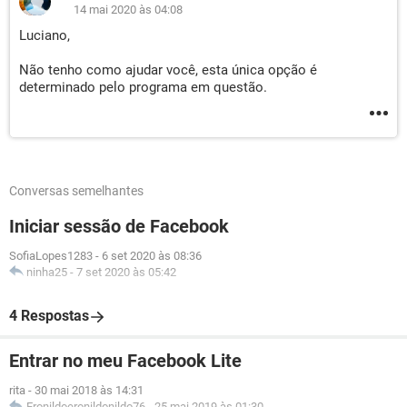
14 mai 2020 às 04:08
Luciano,
Não tenho como ajudar você, esta única opção é
determinado pelo programa em questão.
Conversas semelhantes
Iniciar sessão de Facebook
SofiaLopes1283
-
6 set 2020 às 08:36
ninha25
-
7 set 2020 às 05:42
4 Respostas
Entrar no meu Facebook Lite
rita
-
30 mai 2018 às 14:31
Eronildoeronildonildo76
-
25 mai 2019 às 01:30