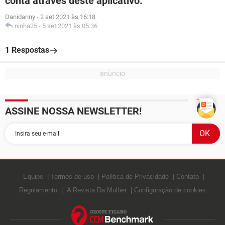
conta através deste aplicativo.
Danidanny
-
2 set 2021 às 16:18
ninha25
-
5 set 2021 às 05:36
1 Respostas
ASSINE NOSSA NEWSLETTER!
Equipe
Termos de uso
Política de Privacidade
Contato
Regulamento
A Revista Da Mulher
Configuração de cookies