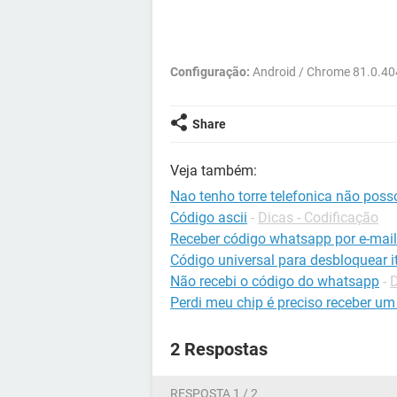
Configuração:
Android / Chrome 81.0.4
Share
Veja também:
Nao tenho torre telefonica não pos
Código ascii
-
Dicas - Codificação
Receber código whatsapp por e-mail
Código universal para desbloquear it
Não recebi o código do whatsapp
-
Perdi meu chip é preciso receber um
2 Respostas
RESPOSTA 1 / 2