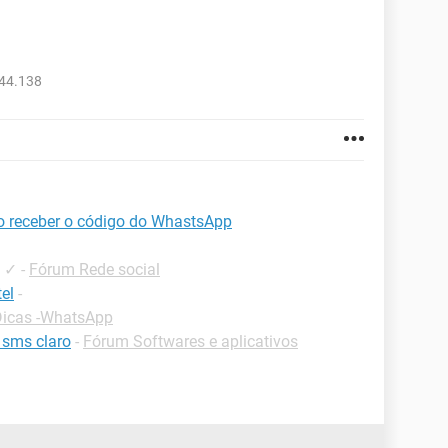
044.138
so receber o código do WhastsApp
✓
-
Fórum Rede social
el
-
Dicas -WhatsApp
 sms claro
-
Fórum Softwares e aplicativos