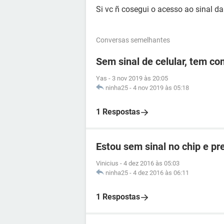
Si vc ñ cosegui o acesso ao sinal da
Conversas semelhantes
Sem sinal de celular, tem c
Yas
-
3 nov 2019 às 20:05
ninha25
-
4 nov 2019 às 05:18
1 Respostas
Estou sem sinal no chip e p
Vinicius
-
4 dez 2016 às 05:03
ninha25
-
4 dez 2016 às 06:11
1 Respostas