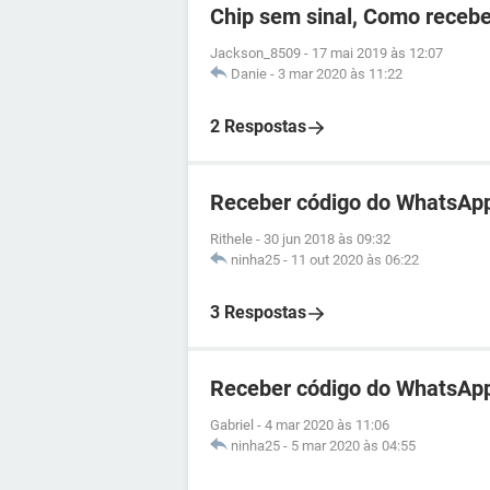
Chip sem sinal, Como recebe
Jackson_8509
-
17 mai 2019 às 12:07
Danie
-
3 mar 2020 às 11:22
2 Respostas
Receber código do WhatsApp
Rithele
-
30 jun 2018 às 09:32
ninha25
-
11 out 2020 às 06:22
3 Respostas
Receber código do WhatsApp
Gabriel
-
4 mar 2020 às 11:06
ninha25
-
5 mar 2020 às 04:55