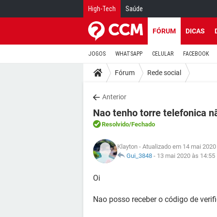
High-Tech
Saúde
FÓRUM
DICAS
JOGOS
WHATSAPP
CELULAR
FACEBOOK
Fórum
Rede social
Anterior
Nao tenho torre telefonica 
Resolvido
/Fechado
Klayton
- Atualizado em 14 mai 2020
Gui_3848
-
13 mai 2020 às 14:55
Oi
Nao posso receber o código de verif