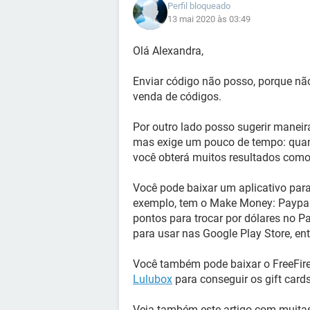
Perfil bloqueado
13 mai 2020 às 03:49
Olá Alexandra,
Enviar código não posso, porque nã
venda de códigos.
Por outro lado posso sugerir maneir
mas exige um pouco de tempo: quand
você obterá muitos resultados com
Você pode baixar um aplicativo para
exemplo, tem o Make Money: Paypal
pontos para trocar por dólares no P
para usar nas Google Play Store, ent
Você também pode baixar o FreeFir
Lulubox
para conseguir os gift cards
Veja também este artigo com muit