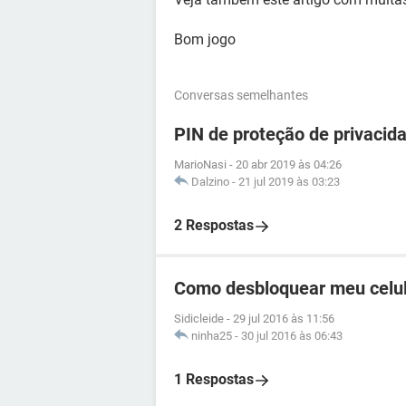
Bom jogo
Conversas semelhantes
PIN de proteção de privacida
MarioNasi
-
20 abr 2019 às 04:26
Dalzino
-
21 jul 2019 às 03:23
2 Respostas
Como desbloquear meu celul
Sidicleide
-
29 jul 2016 às 11:56
ninha25
-
30 jul 2016 às 06:43
1 Respostas