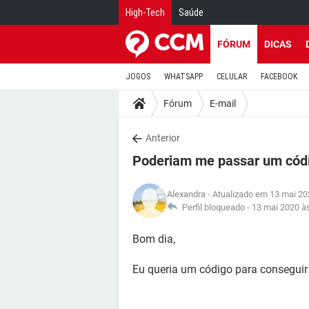
High-Tech
Saúde
FÓRUM
DICAS
JOGOS
WHATSAPP
CELULAR
FACEBOOK
Fórum
E-mail
Anterior
Poderiam me passar um códi
Alexandra
- Atualizado em 13 mai 20
Perfil bloqueado -
13 mai 2020 à
Bom dia,
Eu queria um código para conseguir