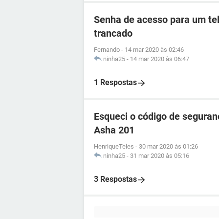
Senha de acesso para um tel
trancado
Fernando
-
14 mar 2020 às 02:46
ninha25
-
14 mar 2020 às 06:47
1 Respostas
Esqueci o código de seguran
Asha 201
HenriqueTeles
-
30 mar 2020 às 01:26
ninha25
-
31 mar 2020 às 05:16
3 Respostas