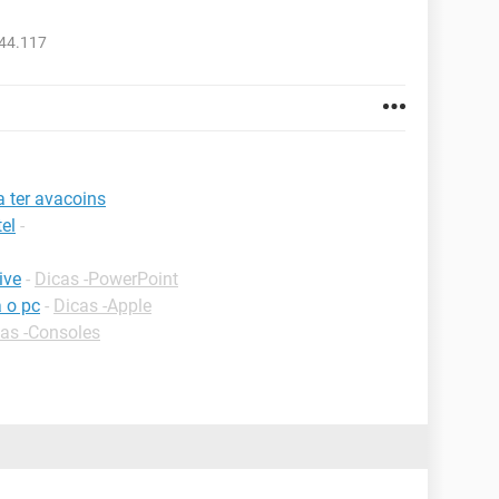
044.117
 ter avacoins
el
-
ive
-
Dicas -PowerPoint
 o pc
-
Dicas -Apple
as -Consoles