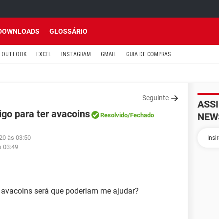
DOWNLOADS
GLOSSÁRIO
OUTLOOK
EXCEL
INSTAGRAM
GMAIL
GUIA DE COMPRAS
Seguinte
ASS
go para ter avacoins
NEW
Resolvido
/Fechado
20 às 03:50
s 03:49
 avacoins será que poderiam me ajudar?