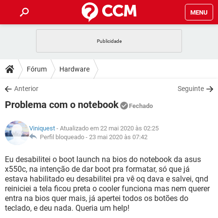
MENU
INÍCIO
JOGOS
WHATSAPP
DICAS
Fórum
Hardware
CELULAR
FACEBOOK
JOGOS
WHATSAPP
DOWNLOADS
Anterior
Seguinte
OUTLOOK
EXCEL
CELULAR
FACEBOOK
Problema com o notebook
INSTAGRAM
JOGOS
GMAIL
WHATSAPP
Fechado
FÓRUM
OUTLOOK
EXCEL
GUIA DE COMPRAS
CELULAR
FACEBOOK
Viniquest
- Atualizado em 22 mai 2020 às 02:25
INSTAGRAM
JOGOS
GMAIL
WHATSAPP
GLOSSÁRIO
Perfil bloqueado -
23 mai 2020 às 07:42
OUTLOOK
EXCEL
GUIA DE COMPRAS
CELULAR
FACEBOOK
INSTAGRAM
JOGOS
GMAIL
WHATSAPP
Eu desabilitei o boot launch na bios do notebook da asus
OUTLOOK
EXCEL
x550c, na intenção de dar boot pra formatar, só que já
GUIA DE COMPRAS
CELULAR
FACEBOOK
estava habilitado eu desabilitei pra vê oq dava e salvei, qnd
INSTAGRAM
GMAIL
reiniciei a tela ficou preta o cooler funciona mas nem querer
OUTLOOK
EXCEL
GUIA DE COMPRAS
entra na bios quer mais, já apertei todos os botões do
INSTAGRAM
GMAIL
teclado, e deu nada. Queria um help!