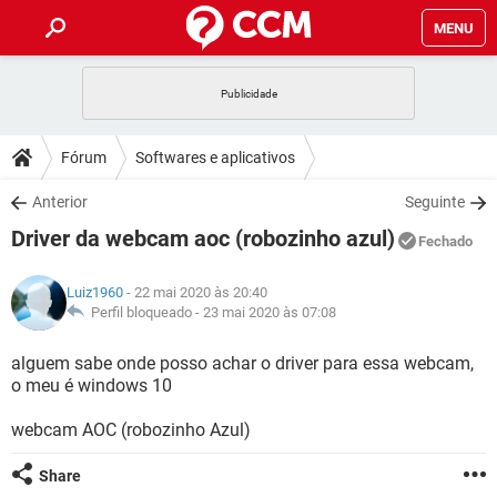
MENU
INÍCIO
JOGOS
WHATSAPP
DICAS
Fórum
Softwares e aplicativos
CELULAR
FACEBOOK
JOGOS
WHATSAPP
DOWNLOADS
Anterior
Seguinte
OUTLOOK
EXCEL
CELULAR
FACEBOOK
Driver da webcam aoc (robozinho azul)
INSTAGRAM
JOGOS
GMAIL
WHATSAPP
Fechado
FÓRUM
OUTLOOK
EXCEL
GUIA DE COMPRAS
CELULAR
FACEBOOK
Luiz1960
- 22 mai 2020 às 20:40
INSTAGRAM
JOGOS
GMAIL
WHATSAPP
GLOSSÁRIO
Perfil bloqueado -
23 mai 2020 às 07:08
OUTLOOK
EXCEL
GUIA DE COMPRAS
CELULAR
FACEBOOK
INSTAGRAM
JOGOS
GMAIL
WHATSAPP
alguem sabe onde posso achar o driver para essa webcam,
OUTLOOK
EXCEL
o meu é windows 10
GUIA DE COMPRAS
CELULAR
FACEBOOK
INSTAGRAM
GMAIL
webcam AOC (robozinho Azul)
OUTLOOK
EXCEL
GUIA DE COMPRAS
INSTAGRAM
GMAIL
Share