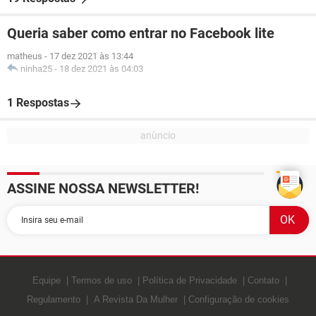
Queria saber como entrar no Facebook lite
matheus
-
17 dez 2021 às 13:44
ninha25
-
18 dez 2021 às 04:03
1 Respostas
ASSINE NOSSA NEWSLETTER!
Equipe
Termos de uso
Política de Privacidade
Contato
Regulamento
A Revista Da Mulher
Configuração de cookies