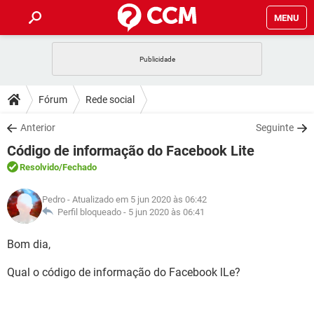
MENU
INÍCIO
JOGOS
WHATSAPP
DICAS
Fórum
Rede social
CELULAR
FACEBOOK
JOGOS
WHATSAPP
DOWNLOADS
Anterior
Seguinte
OUTLOOK
EXCEL
CELULAR
FACEBOOK
Código de informação do Facebook Lite
INSTAGRAM
JOGOS
GMAIL
WHATSAPP
FÓRUM
OUTLOOK
EXCEL
Resolvido
/Fechado
GUIA DE COMPRAS
CELULAR
FACEBOOK
INSTAGRAM
JOGOS
GMAIL
WHATSAPP
GLOSSÁRIO
OUTLOOK
Pedro
- Atualizado em 5 jun 2020 às 06:42
EXCEL
GUIA DE COMPRAS
CELULAR
FACEBOOK
Perfil bloqueado -
5 jun 2020 às 06:41
INSTAGRAM
JOGOS
GMAIL
WHATSAPP
OUTLOOK
EXCEL
Bom dia,
GUIA DE COMPRAS
CELULAR
FACEBOOK
INSTAGRAM
GMAIL
Qual o código de informação do Facebook lLe?
OUTLOOK
EXCEL
GUIA DE COMPRAS
INSTAGRAM
GMAIL