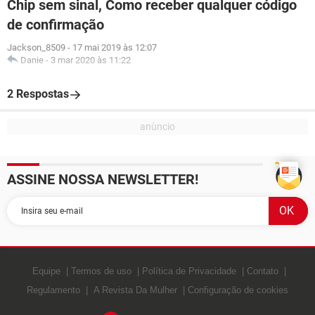
Chip sem sinal, Como receber qualquer código
de confirmação
Jackson_8509
-
17 mai 2019 às 12:07
Danie
-
3 mar 2020 às 11:22
2 Respostas
ASSINE NOSSA NEWSLETTER!
Equipe
Termos de uso
Política de Privacidade
Contato
Regulamento
A Revista Da Mulher
Configuração de cookies