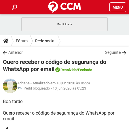
MENU
INÍCIO
JOGOS
WHATSAPP
DICAS
Fórum
Rede social
CELULAR
FACEBOOK
JOGOS
WHATSAPP
DOWNLOADS
Anterior
Seguinte
OUTLOOK
EXCEL
CELULAR
FACEBOOK
Quero receber o código de segurança do
INSTAGRAM
JOGOS
GMAIL
WHATSAPP
FÓRUM
OUTLOOK
EXCEL
WhatsApp por email
Resolvido
/Fechado
GUIA DE COMPRAS
CELULAR
FACEBOOK
INSTAGRAM
JOGOS
GMAIL
WHATSAPP
GLOSSÁRIO
OUTLOOK
EXCEL
Adriana
- Atualizado em 10 jun 2020 às 05:24
GUIA DE COMPRAS
CELULAR
FACEBOOK
Perfil bloqueado -
10 jun 2020 às 05:23
INSTAGRAM
JOGOS
GMAIL
WHATSAPP
OUTLOOK
EXCEL
Boa tarde
GUIA DE COMPRAS
CELULAR
FACEBOOK
INSTAGRAM
GMAIL
OUTLOOK
EXCEL
Quero receber o código de segurança do WhatsApp por
GUIA DE COMPRAS
email
INSTAGRAM
GMAIL