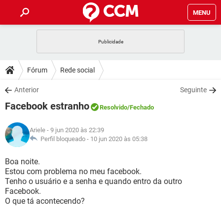
MENU
INÍCIO
JOGOS
WHATSAPP
DICAS
Fórum
Rede social
CELULAR
FACEBOOK
JOGOS
WHATSAPP
DOWNLOADS
Anterior
Seguinte
OUTLOOK
EXCEL
CELULAR
FACEBOOK
Facebook estranho
INSTAGRAM
JOGOS
GMAIL
WHATSAPP
Resolvido
/Fechado
FÓRUM
OUTLOOK
EXCEL
GUIA DE COMPRAS
CELULAR
FACEBOOK
Ariele
- 9 jun 2020 às 22:39
INSTAGRAM
JOGOS
GMAIL
WHATSAPP
GLOSSÁRIO
Perfil bloqueado -
10 jun 2020 às 05:38
OUTLOOK
EXCEL
GUIA DE COMPRAS
CELULAR
FACEBOOK
INSTAGRAM
JOGOS
GMAIL
WHATSAPP
Boa noite.
OUTLOOK
EXCEL
Estou com problema no meu facebook.
GUIA DE COMPRAS
CELULAR
FACEBOOK
Tenho o usuário e a senha e quando entro da outro
INSTAGRAM
GMAIL
Facebook.
OUTLOOK
EXCEL
GUIA DE COMPRAS
O que tá acontecendo?
INSTAGRAM
GMAIL