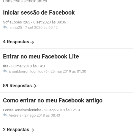
Conversas semelhantes
Iniciar sessão de Facebook
SofiaLopes1283
-
6 set 2020 às 08:36
ninha25
-
7 set 2020 às 05:42
4 Respostas
Entrar no meu Facebook Lite
rita
-
30 mai 2018 às 14:31
Eronildoeronildonildo76
-
25 mai 2019 às 01:30
89 Respostas
Como entrar no meu Facebook antigo
LenitaGonalvesleninha
-
23 ago 2018 às 12:19
Andreia
-
27 ago 2018 às 08:43
2 Respostas