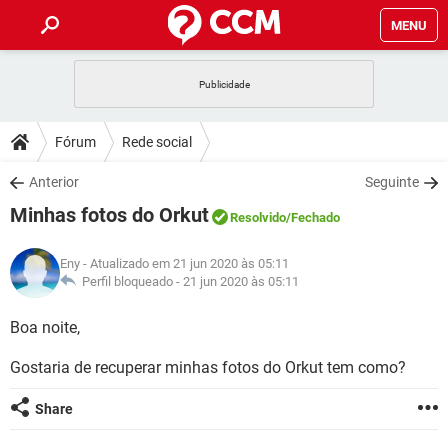
MENU
INÍCIO
JOGOS
WHATSAPP
DICAS
Fórum
Rede social
CELULAR
FACEBOOK
JOGOS
WHATSAPP
DOWNLOADS
Anterior
Seguinte
OUTLOOK
EXCEL
CELULAR
FACEBOOK
Minhas fotos do Orkut
INSTAGRAM
JOGOS
GMAIL
WHATSAPP
Resolvido
/Fechado
FÓRUM
OUTLOOK
EXCEL
GUIA DE COMPRAS
CELULAR
FACEBOOK
Eny
- Atualizado em 21 jun 2020 às 05:11
INSTAGRAM
JOGOS
GMAIL
WHATSAPP
GLOSSÁRIO
Perfil bloqueado -
21 jun 2020 às 05:11
OUTLOOK
EXCEL
GUIA DE COMPRAS
CELULAR
FACEBOOK
INSTAGRAM
JOGOS
GMAIL
WHATSAPP
Boa noite,
OUTLOOK
EXCEL
GUIA DE COMPRAS
CELULAR
FACEBOOK
Gostaria de recuperar minhas fotos do Orkut tem como?
INSTAGRAM
GMAIL
OUTLOOK
EXCEL
GUIA DE COMPRAS
Share
INSTAGRAM
GMAIL