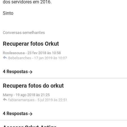
dos servidores em 2016.
Sinto
Conversas semelhantes
Recuperar fotos Orkut
Rosileasousa
-
23 fev 2018 às 10:58
Bebelsanches
-
17 jan 2019 às 10:07
4 Respostas
Recupera fotos do orkut
Mamy
-
19 ago 2018 às 21:25
fabianamarques
-
5 jul 2019 às 22:51
4 Respostas