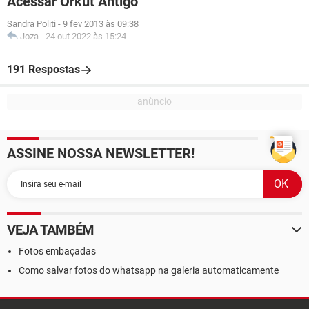
Acessar Orkut Antigo
Sandra Politi
-
9 fev 2013 às 09:38
Joza
-
24 out 2022 às 15:24
191 Respostas
ASSINE NOSSA NEWSLETTER!
VEJA TAMBÉM
Fotos embaçadas
Como salvar fotos do whatsapp na galeria automaticamente