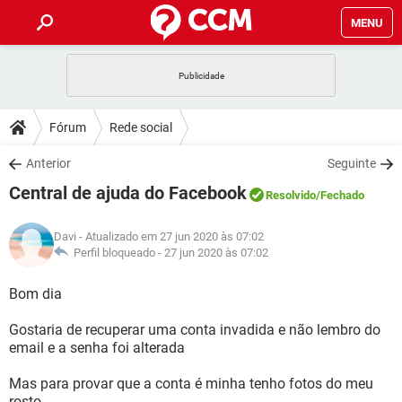
MENU
INÍCIO
JOGOS
WHATSAPP
DICAS
Fórum
Rede social
CELULAR
FACEBOOK
JOGOS
WHATSAPP
DOWNLOADS
Anterior
Seguinte
OUTLOOK
EXCEL
CELULAR
FACEBOOK
Central de ajuda do Facebook
INSTAGRAM
JOGOS
GMAIL
WHATSAPP
Resolvido
/Fechado
FÓRUM
OUTLOOK
EXCEL
GUIA DE COMPRAS
CELULAR
FACEBOOK
Davi
- Atualizado em 27 jun 2020 às 07:02
INSTAGRAM
JOGOS
GMAIL
WHATSAPP
GLOSSÁRIO
Perfil bloqueado -
27 jun 2020 às 07:02
OUTLOOK
EXCEL
GUIA DE COMPRAS
CELULAR
FACEBOOK
INSTAGRAM
JOGOS
GMAIL
WHATSAPP
Bom dia
OUTLOOK
EXCEL
GUIA DE COMPRAS
CELULAR
FACEBOOK
Gostaria de recuperar uma conta invadida e não lembro do
INSTAGRAM
GMAIL
email e a senha foi alterada
OUTLOOK
EXCEL
GUIA DE COMPRAS
INSTAGRAM
GMAIL
Mas para provar que a conta é minha tenho fotos do meu
rosto