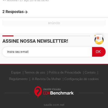
Andreia
-
27 ago 2018 às 08:43
2 Respostas
ASSINE NOSSA NEWSLETTER!
Equipe
Termos de uso
Política de Privacidade
Contato
Regulamento
A Revista Da Mulher
Configuração de cookies
saude.ccm.net