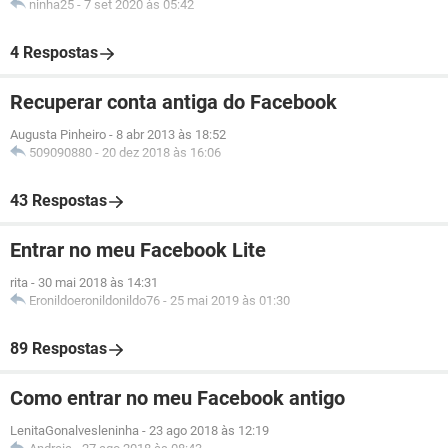
ninha25
-
7 set 2020 às 05:42
4 Respostas
Recuperar conta antiga do Facebook
Augusta Pinheiro
-
8 abr 2013 às 18:52
509090880
-
20 dez 2018 às 16:06
43 Respostas
Entrar no meu Facebook Lite
rita
-
30 mai 2018 às 14:31
Eronildoeronildonildo76
-
25 mai 2019 às 01:30
89 Respostas
Como entrar no meu Facebook antigo
LenitaGonalvesleninha
-
23 ago 2018 às 12:19