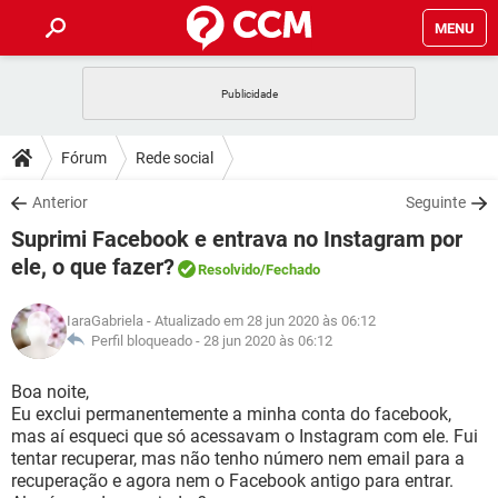
MENU
INÍCIO
JOGOS
WHATSAPP
DICAS
Fórum
Rede social
CELULAR
FACEBOOK
JOGOS
WHATSAPP
DOWNLOADS
Anterior
Seguinte
OUTLOOK
EXCEL
CELULAR
FACEBOOK
Suprimi Facebook e entrava no Instagram por
INSTAGRAM
JOGOS
GMAIL
WHATSAPP
FÓRUM
OUTLOOK
EXCEL
ele, o que fazer?
Resolvido
/Fechado
GUIA DE COMPRAS
CELULAR
FACEBOOK
INSTAGRAM
JOGOS
GMAIL
WHATSAPP
GLOSSÁRIO
OUTLOOK
EXCEL
IaraGabriela
- Atualizado em 28 jun 2020 às 06:12
GUIA DE COMPRAS
CELULAR
FACEBOOK
Perfil bloqueado -
28 jun 2020 às 06:12
INSTAGRAM
JOGOS
GMAIL
WHATSAPP
OUTLOOK
EXCEL
Boa noite,
GUIA DE COMPRAS
CELULAR
FACEBOOK
INSTAGRAM
GMAIL
Eu exclui permanentemente a minha conta do facebook,
OUTLOOK
EXCEL
mas aí esqueci que só acessavam o Instagram com ele. Fui
GUIA DE COMPRAS
tentar recuperar, mas não tenho número nem email para a
INSTAGRAM
GMAIL
recuperação e agora nem o Facebook antigo para entrar.