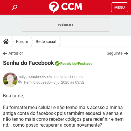
MENU
INÍCIO
JOGOS
WHATSAPP
DICAS
Fórum
Rede social
CELULAR
FACEBOOK
JOGOS
WHATSAPP
DOWNLOADS
Anterior
Seguinte
OUTLOOK
EXCEL
CELULAR
FACEBOOK
Senha do Facebook
INSTAGRAM
JOGOS
GMAIL
WHATSAPP
Resolvido
/Fechado
FÓRUM
OUTLOOK
EXCEL
GUIA DE COMPRAS
CELULAR
FACEBOOK
Celly
- Atualizado em 3 jul 2020 às 03:52
INSTAGRAM
JOGOS
GMAIL
WHATSAPP
GLOSSÁRIO
Perfil bloqueado -
3 jul 2020 às 03:52
OUTLOOK
EXCEL
GUIA DE COMPRAS
CELULAR
FACEBOOK
INSTAGRAM
JOGOS
GMAIL
WHATSAPP
Boa tarde,
OUTLOOK
EXCEL
GUIA DE COMPRAS
CELULAR
FACEBOOK
Eu formatei meu celular e não tenho mais acesso a minha
INSTAGRAM
GMAIL
antiga conta do facebook pois também esqueci a senha e
OUTLOOK
EXCEL
GUIA DE COMPRAS
não tenho mais como receber códigos para redefinir e nem
INSTAGRAM
GMAIL
nd... como posso recuperar a conta novamente?