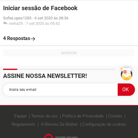
Iniciar sessão de Facebook
SofiaLopes1283
-
6 set 2020 às 08:36
ninha25
-
7 set 2020 às 05:42
4 Respostas
ASSINE NOSSA NEWSLETTER!
Equipe
Termos de uso
Política de Privacidade
Contato
Regulamento
A Revista Da Mulher
Configuração de cookies