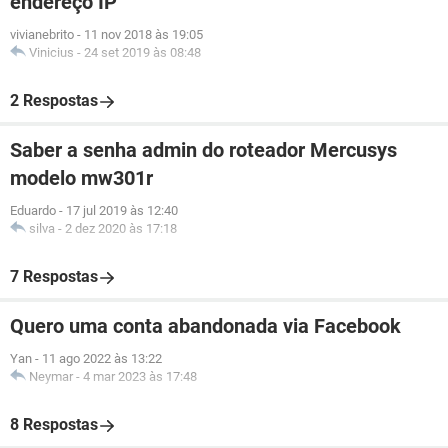
endereço IP
vivianebrito
-
11 nov 2018 às 19:05
Vinicius
-
24 set 2019 às 08:48
2 Respostas
Saber a senha admin do roteador Mercusys
modelo mw301r
Eduardo
-
17 jul 2019 às 12:40
silva
-
2 dez 2020 às 17:18
7 Respostas
Quero uma conta abandonada via Facebook
Yan
-
11 ago 2022 às 13:22
Neymar
-
4 mar 2023 às 17:48
8 Respostas