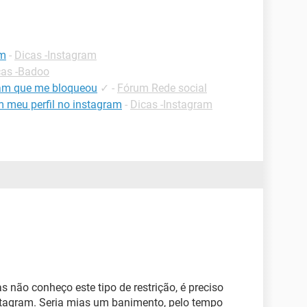
am
-
Dicas -Instagram
cas -Badoo
ram que me bloqueou
✓
-
Fórum Rede social
 meu perfil no instagram
-
Dicas -Instagram
 não conheço este tipo de restrição, é preciso
nstagram. Seria mias um banimento, pelo tempo