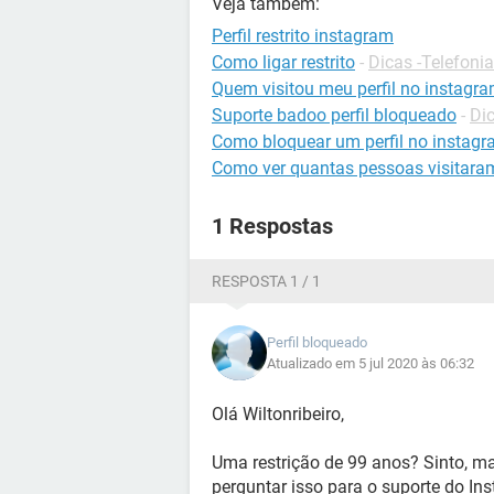
Veja também:
Perfil restrito instagram
Como ligar restrito
-
Dicas -Telefonia
Quem visitou meu perfil no instagr
Suporte badoo perfil bloqueado
-
Di
Como bloquear um perfil no instag
Como ver quantas pessoas visitaram
1 Respostas
RESPOSTA 1 / 1
Perfil bloqueado
Atualizado em 5 jul 2020 às 06:32
Olá Wiltonribeiro,
Uma restrição de 99 anos? Sinto, mas
perguntar isso para o suporte do I