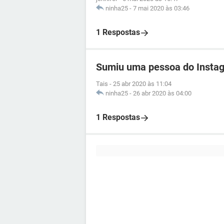
ninha25
-
7 mai 2020 às 03:46
1 Respostas
Sumiu uma pessoa do Insta
Tais
-
25 abr 2020 às 11:04
ninha25
-
26 abr 2020 às 04:00
1 Respostas