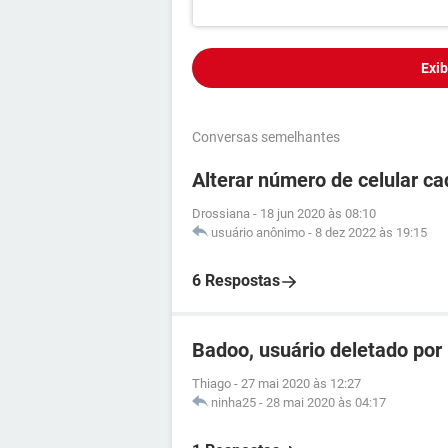
Exib
Conversas semelhantes
Alterar número de celular 
Drossiana
-
18 jun 2020 às 08:10
usuário anônimo
-
8 dez 2022 às 19:15
6 Respostas
Badoo, usuário deletado po
Thiago
-
27 mai 2020 às 12:27
ninha25
-
28 mai 2020 às 04:17