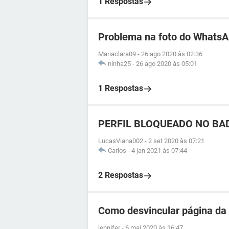
1 Respostas
Problema na foto do Whats
Mariaclara09
-
26 ago 2020 às 02:36
ninha25
-
26 ago 2020 às 05:01
1 Respostas
PERFIL BLOQUEADO NO BA
LucasViana002
-
2 set 2020 às 07:21
Carlos
-
4 jan 2021 às 07:44
2 Respostas
Como desvincular página da
jennifer
-
6 mai 2020 às 16:47