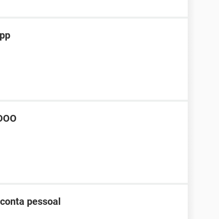
App
DOO
 conta pessoal