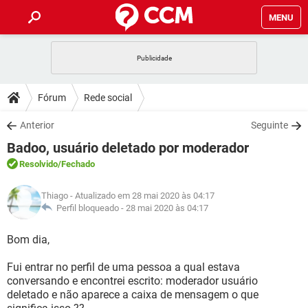
MENU
INÍCIO
JOGOS
WHATSAPP
DICAS
Fórum
Rede social
CELULAR
FACEBOOK
JOGOS
WHATSAPP
DOWNLOADS
Anterior
Seguinte
OUTLOOK
EXCEL
CELULAR
FACEBOOK
Badoo, usuário deletado por moderador
INSTAGRAM
JOGOS
GMAIL
WHATSAPP
FÓRUM
OUTLOOK
EXCEL
Resolvido
/Fechado
GUIA DE COMPRAS
CELULAR
FACEBOOK
INSTAGRAM
JOGOS
GMAIL
WHATSAPP
GLOSSÁRIO
OUTLOOK
Thiago
- Atualizado em 28 mai 2020 às 04:17
EXCEL
GUIA DE COMPRAS
CELULAR
FACEBOOK
Perfil bloqueado -
28 mai 2020 às 04:17
INSTAGRAM
JOGOS
GMAIL
WHATSAPP
OUTLOOK
EXCEL
Bom dia,
GUIA DE COMPRAS
CELULAR
FACEBOOK
INSTAGRAM
GMAIL
Fui entrar no perfil de uma pessoa a qual estava
OUTLOOK
EXCEL
GUIA DE COMPRAS
conversando e encontrei escrito: moderador usuário
INSTAGRAM
GMAIL
deletado e não aparece a caixa de mensagem o que