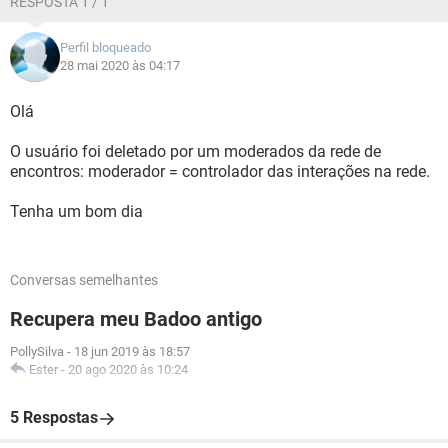
RESPOSTA 1 / 1
Perfil bloqueado
28 mai 2020 às 04:17
Olá
O usuário foi deletado por um moderados da rede de
encontros: moderador = controlador das interações na rede.
Tenha um bom dia
Conversas semelhantes
Recupera meu Badoo antigo
PollySilva
-
18 jun 2019 às 18:57
Ester
-
20 ago 2020 às 10:24
5 Respostas