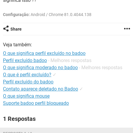
significa isso ??
GUIA DE COMPRAS
Configuração:
Android / Chrome 81.0.4044.138
Share
Veja também:
O que significa perfil excluído no badoo
Perfil excluído badoo
- Melhores respostas
O que significa moderado no badoo
- Melhores respostas
O que é perfil excluído?
✓
Perfil excluído do badoo
Contato aparece deletado no Badoo
✓
O que significa mouse
Suporte badoo perfil bloqueado
1 Respostas