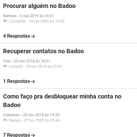
Procurar alguém no Badoo
Barbara
-
5 mai 2019 às 20:31
Lucineide
-
14 fev 2020 às 13:53
4 Respostas
Recuperar contatos no Badoo
Fran
-
23 nov 2018 às 18:31
ninha25
-
24 nov 2018 às 07:01
1 Respostas
Como faço pra desbloquear minha conta no
Badoo
Cidaalves
-
20 nov 2018 às 19:25
Raique
-
27 fev 2020 às 09:44
7 Respostas