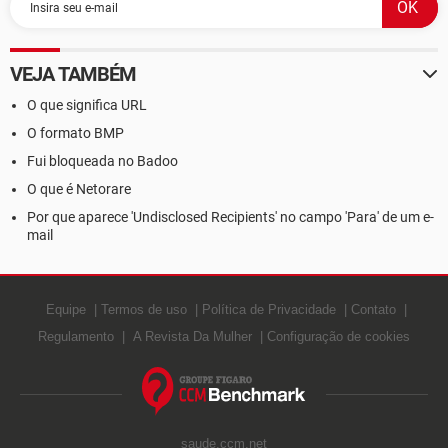
VEJA TAMBÉM
O que significa URL
O formato BMP
Fui bloqueada no Badoo
O que é Netorare
Por que aparece 'Undisclosed Recipients' no campo 'Para' de um e-
mail
Equipe
Termos de uso
Política de Privacidade
Contato
Regulamento
A Revista Da Mulher
Configuração de cookies
saude.ccm.net