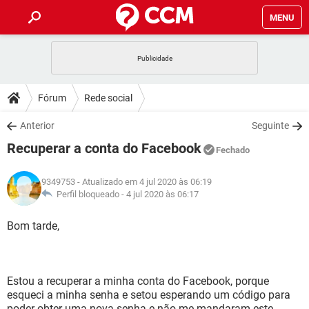
MENU
INÍCIO
JOGOS
WHATSAPP
DICAS
Fórum
Rede social
CELULAR
FACEBOOK
JOGOS
WHATSAPP
DOWNLOADS
Anterior
Seguinte
OUTLOOK
EXCEL
CELULAR
FACEBOOK
Recuperar a conta do Facebook
INSTAGRAM
JOGOS
GMAIL
WHATSAPP
Fechado
FÓRUM
OUTLOOK
EXCEL
GUIA DE COMPRAS
CELULAR
FACEBOOK
9349753
- Atualizado em 4 jul 2020 às 06:19
INSTAGRAM
JOGOS
GMAIL
WHATSAPP
GLOSSÁRIO
Perfil bloqueado -
4 jul 2020 às 06:17
OUTLOOK
EXCEL
GUIA DE COMPRAS
CELULAR
FACEBOOK
INSTAGRAM
JOGOS
GMAIL
WHATSAPP
Bom tarde,
OUTLOOK
EXCEL
GUIA DE COMPRAS
CELULAR
FACEBOOK
INSTAGRAM
GMAIL
OUTLOOK
EXCEL
GUIA DE COMPRAS
Estou a recuperar a minha conta do Facebook, porque
INSTAGRAM
GMAIL
esqueci a minha senha e setou esperando um código para
poder obter uma nova senha e não me mandaram este