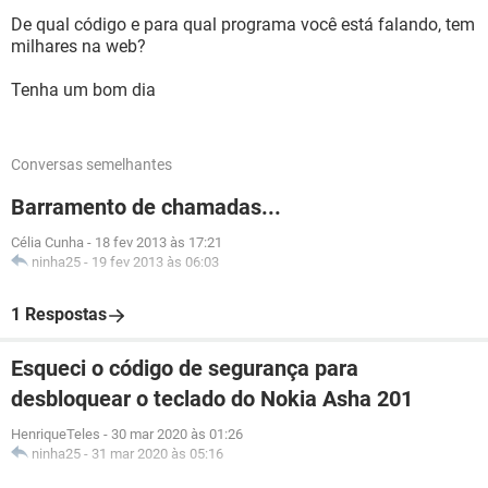
De qual código e para qual programa você está falando, tem
milhares na web?
Tenha um bom dia
Conversas semelhantes
Barramento de chamadas...
Célia Cunha
-
18 fev 2013 às 17:21
ninha25
-
19 fev 2013 às 06:03
1 Respostas
Esqueci o código de segurança para
desbloquear o teclado do Nokia Asha 201
HenriqueTeles
-
30 mar 2020 às 01:26
ninha25
-
31 mar 2020 às 05:16