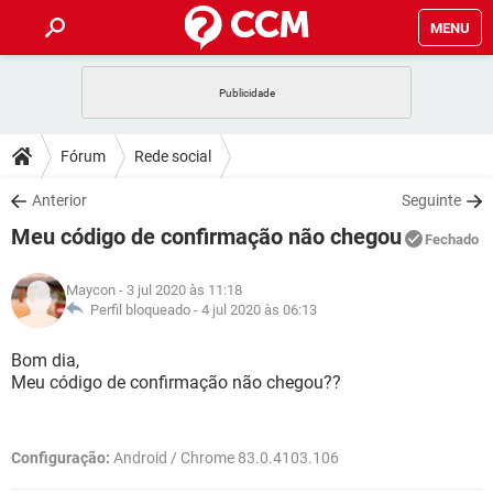
MENU
INÍCIO
JOGOS
WHATSAPP
DICAS
Fórum
Rede social
CELULAR
FACEBOOK
JOGOS
WHATSAPP
DOWNLOADS
Anterior
Seguinte
OUTLOOK
EXCEL
CELULAR
FACEBOOK
Meu código de confirmação não chegou
INSTAGRAM
JOGOS
GMAIL
WHATSAPP
Fechado
FÓRUM
OUTLOOK
EXCEL
GUIA DE COMPRAS
CELULAR
FACEBOOK
Maycon
- 3 jul 2020 às 11:18
INSTAGRAM
JOGOS
GMAIL
WHATSAPP
GLOSSÁRIO
Perfil bloqueado -
4 jul 2020 às 06:13
OUTLOOK
EXCEL
GUIA DE COMPRAS
CELULAR
FACEBOOK
INSTAGRAM
JOGOS
GMAIL
WHATSAPP
Bom dia,
OUTLOOK
EXCEL
Meu código de confirmação não chegou??
GUIA DE COMPRAS
CELULAR
FACEBOOK
INSTAGRAM
GMAIL
OUTLOOK
EXCEL
GUIA DE COMPRAS
Configuração:
Android / Chrome 83.0.4103.106
INSTAGRAM
GMAIL