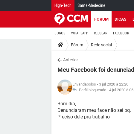
High-Tech
Santé-Médecine
FÓRUM
DICAS
JOGOS
WHATSAPP
CELULAR
FACEBOOK
Fórum
Rede social
Anterior
Meu Facebook foi denuncia
Erivandabolos
- 3 jul 2020 à 22:20
Perfil bloqueado -
4 jul 2020 à 06
Bom dia,
Denunciaram meu face não sei pq.
Preciso dele pra trabalho