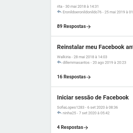
rita
-
30 mai 2018 à 14:31
Eronildoeronildonildo76
-
25 mai 2019 à 01
89 Respostas
Reinstalar meu Facebook an
Walkiria
-
28 mai 2018 à 14:03
dillemmasantos
-
20 ago 2019 à 20:23
16 Respostas
Iniciar sessão de Facebook
SofiaLopes1283
-
6 set 2020 à 08:36
ninha25
-
7 set 2020 à 05:42
4 Respostas