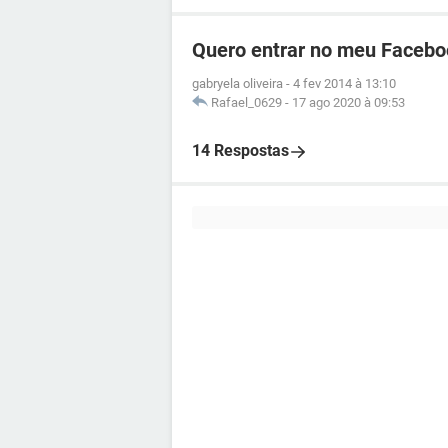
Quero entrar no meu Facebo
gabryela oliveira
-
4 fev 2014 à 13:10
Rafael_0629
-
17 ago 2020 à 09:53
14 Respostas