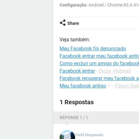
Configuração:
Android / Chrome 83.0.4
Share
Veja também:
Meu Facebook foi denunciado
Facebook entrar meu facebook anti
Como excluir um amigo do faceboo
Facebook ́entrar
-
Dicas -Hotmail
Fecebook recuperar meu facebook a
Meu facebook antigo
✓
-
Fórum Red
1 Respostas
RÉPONSE 1 / 1
Perfil bloqueado