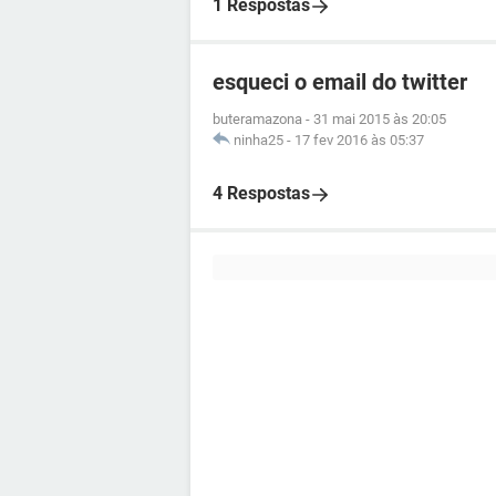
1 Respostas
esqueci o email do twitter
buteramazona
-
31 mai 2015 às 20:05
ninha25
-
17 fev 2016 às 05:37
4 Respostas