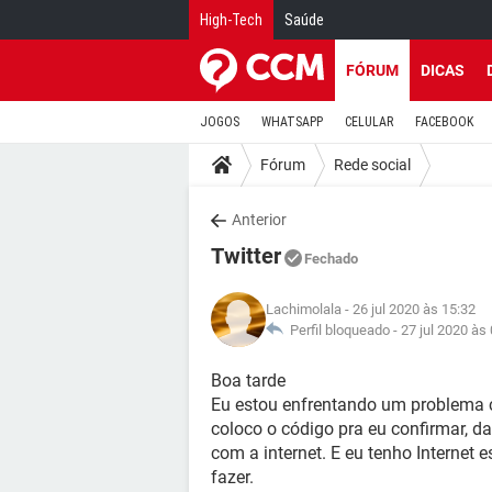
High-Tech
Saúde
FÓRUM
DICAS
JOGOS
WHATSAPP
CELULAR
FACEBOOK
Fórum
Rede social
Anterior
Twitter
Fechado
Lachimolala
- 26 jul 2020 às 15:32
Perfil bloqueado -
27 jul 2020 às
Boa tarde
Eu estou enfrentando um problema c
coloco o código pra eu confirmar, d
com a internet. E eu tenho Internet 
fazer.