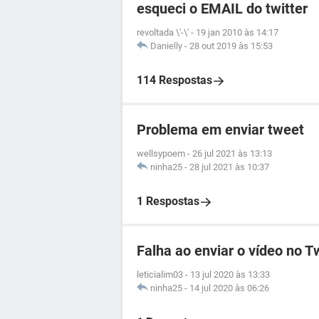
esqueci o EMAIL do twitter
revoltada \'-\'
-
19 jan 2010 às 14:17
Danielly
-
28 out 2019 às 15:53
114 Respostas
Problema em enviar tweet
wellsypoem
-
26 jul 2021 às 13:13
ninha25
-
28 jul 2021 às 10:37
1 Respostas
Falha ao enviar o vídeo no Tw
leticialim03
-
13 jul 2020 às 13:33
ninha25
-
14 jul 2020 às 06:26