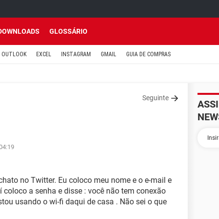
DOWNLOADS
GLOSSÁRIO
OUTLOOK
EXCEL
INSTAGRAM
GMAIL
GUIA DE COMPRAS
Seguinte
ASS
NEW
 04:19
hato no Twitter. Eu coloco meu nome e o e-mail e
aí coloco a senha e disse : você não tem conexão
estou usando o wi-fi daqui de casa . Não sei o que