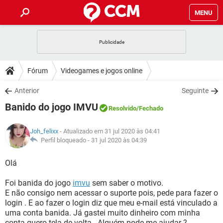
MENU
INÍCIO
JOGOS
WHATSAPP
DICAS
Fórum
Videogames e jogos online
CELULAR
FACEBOOK
JOGOS
WHATSAPP
DOWNLOADS
Anterior
Seguinte
OUTLOOK
EXCEL
CELULAR
FACEBOOK
Banido do jogo IMVU
INSTAGRAM
JOGOS
GMAIL
WHATSAPP
Resolvido
/Fechado
FÓRUM
OUTLOOK
EXCEL
GUIA DE COMPRAS
CELULAR
FACEBOOK
Joh_felixx
- Atualizado em 31 jul 2020 às 04:41
INSTAGRAM
JOGOS
GMAIL
WHATSAPP
GLOSSÁRIO
Perfil bloqueado -
31 jul 2020 às 04:39
OUTLOOK
EXCEL
GUIA DE COMPRAS
CELULAR
FACEBOOK
INSTAGRAM
JOGOS
GMAIL
WHATSAPP
Olá
OUTLOOK
EXCEL
GUIA DE COMPRAS
CELULAR
FACEBOOK
Foi banida do jogo
imvu
sem saber o motivo.
INSTAGRAM
GMAIL
E não consigo nem acessar o suporte pois, pede para fazer o
OUTLOOK
EXCEL
GUIA DE COMPRAS
login . E ao fazer o login diz que meu e-mail está vinculado a
INSTAGRAM
GMAIL
uma conta banida. Já gastei muito dinheiro com minha
conta quero tela de volta . Alguém pode me ajudar ?