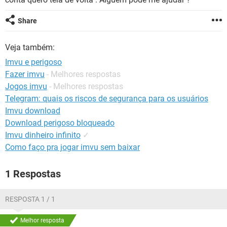
GUIA DE COMPRAS
Share
Veja também:
Imvu e perigoso
Fazer imvu
- Melhores respostas
Jogos imvu
- Melhores respostas
Telegram: quais os riscos de segurança para os usuários
Imvu download
Download perigoso bloqueado
Imvu dinheiro infinito
✓
Como faço pra jogar imvu sem baixar
1 Respostas
RESPOSTA 1 / 1
Melhor resposta