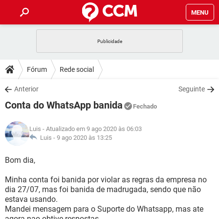
MENU
INÍCIO
JOGOS
WHATSAPP
DICAS
Fórum
Rede social
CELULAR
FACEBOOK
JOGOS
WHATSAPP
DOWNLOADS
Anterior
Seguinte
OUTLOOK
EXCEL
CELULAR
FACEBOOK
Conta do WhatsApp banida
INSTAGRAM
JOGOS
GMAIL
WHATSAPP
Fechado
FÓRUM
OUTLOOK
EXCEL
GUIA DE COMPRAS
CELULAR
FACEBOOK
Luis
- Atualizado em 9 ago 2020 às 06:03
INSTAGRAM
JOGOS
GMAIL
WHATSAPP
GLOSSÁRIO
Luis -
9 ago 2020 às 13:25
OUTLOOK
EXCEL
GUIA DE COMPRAS
CELULAR
FACEBOOK
INSTAGRAM
JOGOS
GMAIL
WHATSAPP
Bom dia,
OUTLOOK
EXCEL
GUIA DE COMPRAS
CELULAR
FACEBOOK
Minha conta foi banida por violar as regras da empresa no
INSTAGRAM
GMAIL
dia 27/07, mas foi banida de madrugada, sendo que não
OUTLOOK
EXCEL
GUIA DE COMPRAS
estava usando.
INSTAGRAM
GMAIL
Mandei mensagem para o Suporte do Whatsapp, mas ate
agora nao obtive respostas.