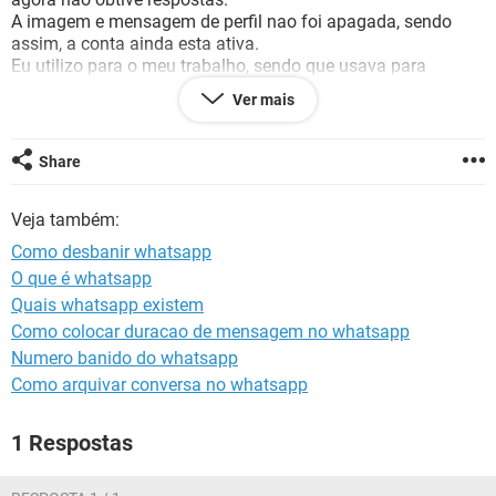
GUIA DE COMPRAS
A imagem e mensagem de perfil nao foi apagada, sendo
assim, a conta ainda esta ativa.
Eu utilizo para o meu trabalho, sendo que usava para
mandar mensagem para várias pessoas.
Ver mais
Por favor, peço sua ajuda.
+5515996642177
Share
Veja também:
Como desbanir whatsapp
Configuração:
Android / Chrome 74.0.3729.136
O que é whatsapp
Quais whatsapp existem
Como colocar duracao de mensagem no whatsapp
Numero banido do whatsapp
Como arquivar conversa no whatsapp
1 Respostas