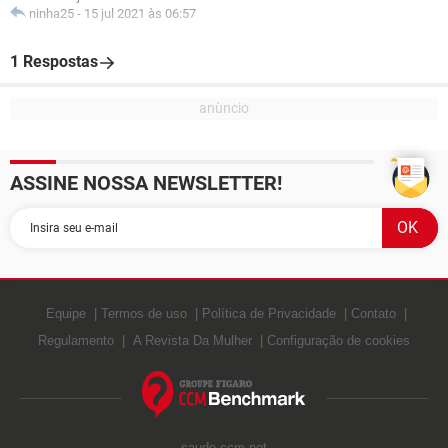
ninha25
-
15 jul 2021 às 06:57
1 Respostas
ASSINE NOSSA NEWSLETTER!
Equipe
Termos de uso
Política de Privacidade
Contato
Regulamento
A Revista Da Mulher
Configuração de cookies
saude.ccm.net