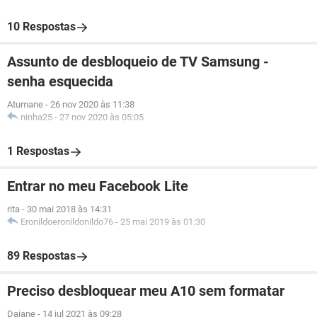
10 Respostas
Assunto de desbloqueio de TV Samsung -
senha esquecida
Atumane
-
26 nov 2020 às 11:38
ninha25
-
27 nov 2020 às 05:05
1 Respostas
Entrar no meu Facebook Lite
rita
-
30 mai 2018 às 14:31
Eronildoeronildonildo76
-
25 mai 2019 às 01:30
89 Respostas
Preciso desbloquear meu A10 sem formatar
Daiane
-
14 jul 2021 às 09:28