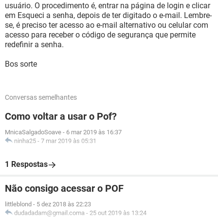
usuário. O procedimento é, entrar na página de login e clicar
em Esqueci a senha, depois de ter digitado o e-mail. Lembre-
se, é preciso ter acesso ao e-mail alternativo ou celular com
acesso para receber o código de segurança que permite
redefinir a senha.
Bos sorte
Conversas semelhantes
Como voltar a usar o Pof?
MnicaSalgadoSoave
-
6 mar 2019 às 16:37
ninha25
-
7 mar 2019 às 05:31
1 Respostas
Não consigo acessar o POF
littleblond
-
5 dez 2018 às 22:23
dudadadam@gmail.coma
-
25 out 2019 às 13:24