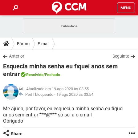
MENU
INÍCIO
JOGOS
WHATSAPP
DICAS
Fórum
E-mail
CELULAR
FACEBOOK
JOGOS
WHATSAPP
DOWNLOADS
Anterior
Seguinte
OUTLOOK
EXCEL
CELULAR
FACEBOOK
Esquecia minha senha eu fiquei anos sem
INSTAGRAM
JOGOS
GMAIL
WHATSAPP
FÓRUM
OUTLOOK
EXCEL
entrar
Resolvido
/Fechado
GUIA DE COMPRAS
CELULAR
FACEBOOK
INSTAGRAM
JOGOS
GMAIL
WHATSAPP
GLOSSÁRIO
OUTLOOK
EXCEL
Ari
- Atualizado em 19 ago 2020 às 03:55
GUIA DE COMPRAS
CELULAR
FACEBOOK
Perfil bloqueado -
19 ago 2020 às 03:54
INSTAGRAM
JOGOS
GMAIL
WHATSAPP
OUTLOOK
EXCEL
Me ajuda, por favor, eu esqueci a minha senha eu fiquei
GUIA DE COMPRAS
CELULAR
FACEBOOK
INSTAGRAM
GMAIL
anos sem entrar ***@*** só sei a o email
OUTLOOK
EXCEL
Obrigado
GUIA DE COMPRAS
INSTAGRAM
GMAIL
Share