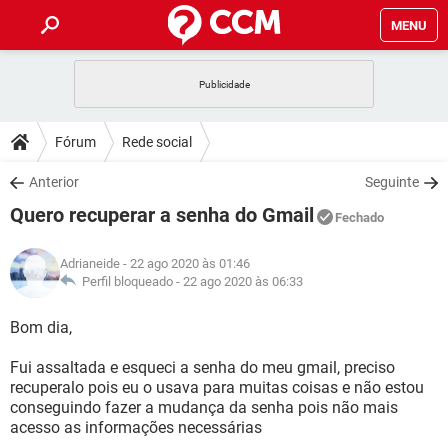
MENU
INÍCIO
JOGOS
WHATSAPP
DICAS
Fórum
Rede social
CELULAR
FACEBOOK
JOGOS
WHATSAPP
DOWNLOADS
Anterior
Seguinte
OUTLOOK
EXCEL
CELULAR
FACEBOOK
Quero recuperar a senha do Gmail
INSTAGRAM
JOGOS
GMAIL
WHATSAPP
Fechado
FÓRUM
OUTLOOK
EXCEL
GUIA DE COMPRAS
CELULAR
FACEBOOK
Adrianeide
- 22 ago 2020 às 01:46
INSTAGRAM
JOGOS
GMAIL
WHATSAPP
GLOSSÁRIO
Perfil bloqueado -
22 ago 2020 às 06:33
OUTLOOK
EXCEL
GUIA DE COMPRAS
CELULAR
FACEBOOK
INSTAGRAM
JOGOS
GMAIL
WHATSAPP
Bom dia,
OUTLOOK
EXCEL
GUIA DE COMPRAS
CELULAR
FACEBOOK
Fui assaltada e esqueci a senha do meu gmail, preciso
INSTAGRAM
GMAIL
recuperalo pois eu o usava para muitas coisas e não estou
OUTLOOK
EXCEL
GUIA DE COMPRAS
conseguindo fazer a mudança da senha pois não mais
INSTAGRAM
GMAIL
acesso as informações necessárias