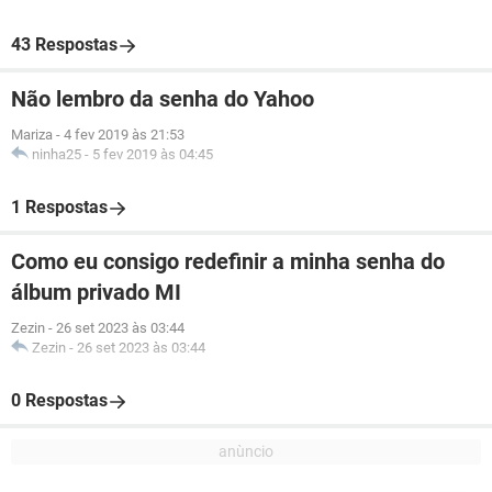
43 Respostas
Não lembro da senha do Yahoo
Mariza
-
4 fev 2019 às 21:53
ninha25
-
5 fev 2019 às 04:45
1 Respostas
Como eu consigo redefinir a minha senha do
álbum privado MI
Zezin
-
26 set 2023 às 03:44
Zezin
-
26 set 2023 às 03:44
0 Respostas