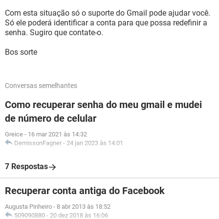
Com esta situação só o suporte do Gmail pode ajudar você.
Só ele poderá identificar a conta para que possa redefinir a
senha. Sugiro que contate-o.
Bos sorte
Conversas semelhantes
Como recuperar senha do meu gmail e mudei
de número de celular
Greice
-
16 mar 2021 às 14:32
DemissonFagner
-
24 jan 2023 às 14:01
7 Respostas
Recuperar conta antiga do Facebook
Augusta Pinheiro
-
8 abr 2013 às 18:52
509090880
-
20 dez 2018 às 16:06