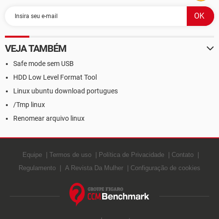
VEJA TAMBÉM
Safe mode sem USB
HDD Low Level Format Tool
Linux ubuntu download portugues
/Tmp linux
Renomear arquivo linux
Equipe
Termos de uso
Política de Privacidade
Contato
Regulamento
A Revista Da Mulher
Configuração de cookies