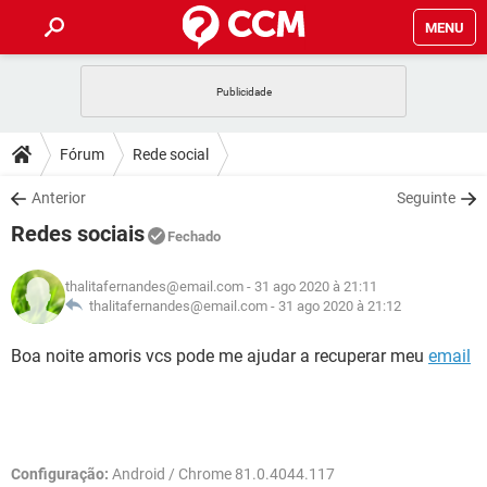
MENU
INÍCIO
JOGOS
WHATSAPP
DICAS
Fórum
Rede social
CELULAR
FACEBOOK
JOGOS
WHATSAPP
DOWNLOADS
Anterior
Seguinte
OUTLOOK
EXCEL
CELULAR
FACEBOOK
Redes sociais
INSTAGRAM
JOGOS
GMAIL
WHATSAPP
Fechado
FÓRUM
OUTLOOK
EXCEL
GUIA DE COMPRAS
CELULAR
FACEBOOK
thalitafernandes@email.com
- 31 ago 2020 à 21:11
INSTAGRAM
JOGOS
GMAIL
WHATSAPP
GLOSSÁRIO
thalitafernandes@email.com -
31 ago 2020 à 21:12
OUTLOOK
EXCEL
GUIA DE COMPRAS
CELULAR
FACEBOOK
INSTAGRAM
JOGOS
GMAIL
WHATSAPP
Boa noite amoris vcs pode me ajudar a recuperar meu
email
OUTLOOK
EXCEL
GUIA DE COMPRAS
CELULAR
FACEBOOK
INSTAGRAM
GMAIL
OUTLOOK
EXCEL
GUIA DE COMPRAS
INSTAGRAM
GMAIL
Configuração:
Android / Chrome 81.0.4044.117