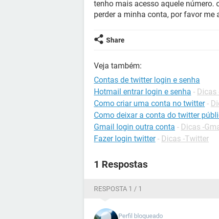
tenho mais acesso aquele número. o
perder a minha conta, por favor me
Share
Veja também:
Contas de twitter login e senha
Hotmail entrar login e senha
-
Dicas 
Como criar uma conta no twitter
-
Di
Como deixar a conta do twitter públ
Gmail login outra conta
-
Dicas -Gma
Fazer login twitter
-
Dicas -Twitter
1 Respostas
RESPOSTA 1 / 1
Perfil bloqueado