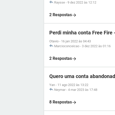
Raysse
-
9 dez 2022 às 12:12
2 Respostas
Perdi minha conta Free Fire 
Otavio
-
16 jan 2022 às 04:43
Marcioconceicao
-
3 dez 2022 às 01:16
2 Respostas
Quero uma conta abandonad
Yan
-
11 ago 2022 às 13:22
Neymar
-
4 mar 2023 às 17:48
8 Respostas