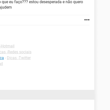
 que eu faço??? estou desesperada e não quero
 ajudem
-Hotmail
cas -Redes sociais
ica
-
Dicas -Twitter
il