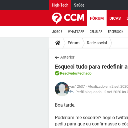
High-Tech
Saúde
FÓRUM
DICAS
JOGOS
WHATSAPP
CELULAR
FACEBOOK
Fórum
Rede social
Anterior
Esqueci tudo para redefinir a
Resolvido
/Fechado
yas12637
- Atualizado em 2 set 2020
Perfil bloqueado -
2 set 2020 às 
Boa tarde,
Poderiam me socorrer? hoje o twitte
pediu para que eu confirmasse o có