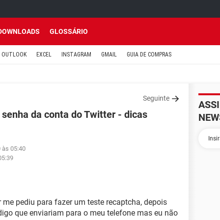
DOWNLOADS
GLOSSÁRIO
OUTLOOK
EXCEL
INSTAGRAM
GMAIL
GUIA DE COMPRAS
Seguinte
ASS
 senha da conta do Twitter - dicas
NEW
 às 05:40
05:39
r me pediu para fazer um teste recaptcha, depois
digo que enviariam para o meu telefone mas eu não