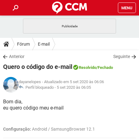
MENU
INÍCIO
JOGOS
WHATSAPP
DICAS
Fórum
E-mail
CELULAR
FACEBOOK
JOGOS
WHATSAPP
DOWNLOADS
Anterior
Seguinte
OUTLOOK
EXCEL
CELULAR
FACEBOOK
Quero o código do e-mail
INSTAGRAM
JOGOS
GMAIL
WHATSAPP
Resolvido
/Fechado
FÓRUM
OUTLOOK
EXCEL
GUIA DE COMPRAS
CELULAR
FACEBOOK
dayanelopes
- Atualizado em 5 set 2020 às 06:06
INSTAGRAM
JOGOS
GMAIL
WHATSAPP
GLOSSÁRIO
Perfil bloqueado -
5 set 2020 às 06:05
OUTLOOK
EXCEL
GUIA DE COMPRAS
CELULAR
FACEBOOK
INSTAGRAM
JOGOS
GMAIL
WHATSAPP
Bom dia,
OUTLOOK
EXCEL
eu quero código meu e-mail
GUIA DE COMPRAS
CELULAR
FACEBOOK
INSTAGRAM
GMAIL
OUTLOOK
EXCEL
GUIA DE COMPRAS
Configuração:
Android / SamsungBrowser 12.1
INSTAGRAM
GMAIL