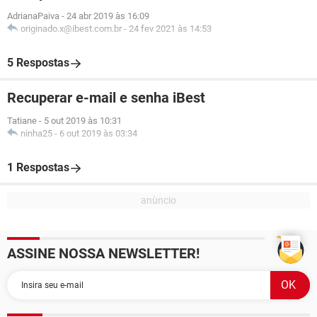
AdrianaPaiva
-
24 abr 2019 às 16:09
originado.x@ibest.com.br
-
24 fev 2021 às 14:53
5 Respostas
Recuperar e-mail e senha iBest
Tatiane
-
5 out 2019 às 10:31
ninha25
-
6 out 2019 às 03:34
1 Respostas
ASSINE NOSSA NEWSLETTER!