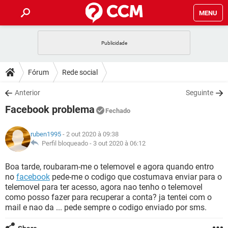
MENU
INÍCIO
JOGOS
WHATSAPP
DICAS
Fórum
Rede social
CELULAR
FACEBOOK
JOGOS
WHATSAPP
DOWNLOADS
Anterior
Seguinte
OUTLOOK
EXCEL
CELULAR
FACEBOOK
Facebook problema
INSTAGRAM
JOGOS
GMAIL
WHATSAPP
Fechado
FÓRUM
OUTLOOK
EXCEL
GUIA DE COMPRAS
CELULAR
FACEBOOK
ruben1995
- 2 out 2020 à 09:38
INSTAGRAM
JOGOS
GMAIL
WHATSAPP
GLOSSÁRIO
Perfil bloqueado -
3 out 2020 à 06:12
OUTLOOK
EXCEL
GUIA DE COMPRAS
CELULAR
FACEBOOK
INSTAGRAM
JOGOS
GMAIL
WHATSAPP
Boa tarde, roubaram-me o telemovel e agora quando entro
OUTLOOK
EXCEL
no
facebook
pede-me o codigo que costumava enviar para o
GUIA DE COMPRAS
CELULAR
FACEBOOK
telemovel para ter acesso, agora nao tenho o telemovel
INSTAGRAM
GMAIL
como posso fazer para recuperar a conta? ja tentei com o
OUTLOOK
EXCEL
GUIA DE COMPRAS
mail e nao da ... pede sempre o codigo enviado por sms.
INSTAGRAM
GMAIL