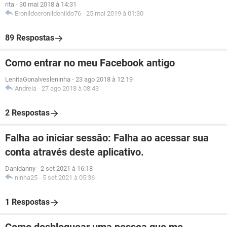
rita
-
30 mai 2018 à 14:31
Eronildoeronildonildo76
-
25 mai 2019 à 01:30
89 Respostas
Como entrar no meu Facebook antigo
LenitaGonalvesleninha
-
23 ago 2018 à 12:19
Andreia
-
27 ago 2018 à 08:43
2 Respostas
Falha ao iniciar sessão: Falha ao acessar sua
conta através deste aplicativo.
Danidanny
-
2 set 2021 à 16:18
ninha25
-
5 set 2021 à 05:36
1 Respostas