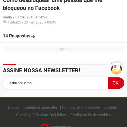
Como desbloquear uma pessoa que me
bloqueou no Facebook
maria
-
18 mai 2013 à 14:54
ninha25
-
28 mai 2020 à 04:05
14 Respostas
ASSINE NOSSA NEWSLETTER!
Equipe
Conditions générales
Política de Privacidade
Contato
Charte
A Revista Da Mulher
Configuração de cookies