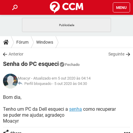
MENU
INÍCIO
JOGOS
WHATSAPP
DICAS
Fórum
Windows
CELULAR
FACEBOOK
JOGOS
WHATSAPP
DOWNLOADS
Anterior
Seguinte
OUTLOOK
EXCEL
CELULAR
FACEBOOK
Senha do PC esqueci
INSTAGRAM
JOGOS
GMAIL
WHATSAPP
Fechado
FÓRUM
OUTLOOK
EXCEL
GUIA DE COMPRAS
CELULAR
FACEBOOK
Moacyr
- Atualizado em 5 out 2020 às 04:14
INSTAGRAM
JOGOS
GMAIL
WHATSAPP
GLOSSÁRIO
Perfil bloqueado -
5 out 2020 às 04:30
OUTLOOK
EXCEL
GUIA DE COMPRAS
CELULAR
FACEBOOK
INSTAGRAM
JOGOS
GMAIL
WHATSAPP
Bom dia,
OUTLOOK
EXCEL
GUIA DE COMPRAS
CELULAR
FACEBOOK
Tenho um PC da Dell esqueci a
senha
como recuperar
INSTAGRAM
GMAIL
se puder me ajudar, agradeço
OUTLOOK
EXCEL
GUIA DE COMPRAS
Moacyr
INSTAGRAM
GMAIL