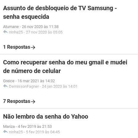
Assunto de desbloqueio de TV Samsung -
senha esquecida
Atumane
-
26 nov 2020 às 11:38
ninha25
-
27 nov 2020 às 05:05
1 Respostas
Como recuperar senha do meu gmail e mudei
de número de celular
Greice
-
16 mar 2021 às 14:32
DemissonFagner
-
24 jan 2023 às 14:01
7 Respostas
Não lembro da senha do Yahoo
Mariza
-
4 fev 2019 às 21:53
ninha25
-
5 fev 2019 às 04:45