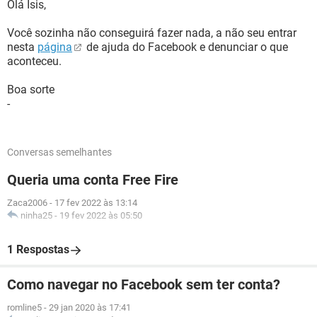
Olá Isis,
Você sozinha não conseguirá fazer nada, a não seu entrar
nesta
página
de ajuda do Facebook e denunciar o que
aconteceu.
Boa sorte
-
Conversas semelhantes
Queria uma conta Free Fire
Zaca2006
-
17 fev 2022 às 13:14
ninha25
-
19 fev 2022 às 05:50
1 Respostas
Como navegar no Facebook sem ter conta?
romline5
-
29 jan 2020 às 17:41