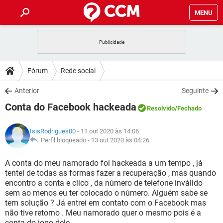
MENU
INÍCIO
JOGOS
WHATSAPP
DICAS
Fórum
Rede social
CELULAR
FACEBOOK
JOGOS
WHATSAPP
DOWNLOADS
Anterior
Seguinte
OUTLOOK
EXCEL
CELULAR
FACEBOOK
Conta do Facebook hackeada
INSTAGRAM
JOGOS
GMAIL
WHATSAPP
Resolvido
/Fechado
FÓRUM
OUTLOOK
EXCEL
GUIA DE COMPRAS
CELULAR
FACEBOOK
IsisRodrigues00
- 11 out 2020 às 14:06
INSTAGRAM
JOGOS
GMAIL
WHATSAPP
GLOSSÁRIO
Perfil bloqueado -
13 out 2020 às 04:26
OUTLOOK
EXCEL
GUIA DE COMPRAS
CELULAR
FACEBOOK
INSTAGRAM
JOGOS
GMAIL
WHATSAPP
A conta do meu namorado foi hackeada a um tempo , já
OUTLOOK
EXCEL
tentei de todas as formas fazer a recuperação , mas quando
GUIA DE COMPRAS
CELULAR
FACEBOOK
encontro a conta e clico , da número de telefone inválido
INSTAGRAM
GMAIL
sem ao menos eu ter colocado o número. Alguém sabe se
OUTLOOK
EXCEL
GUIA DE COMPRAS
tem solução ? Já entrei em contato com o Facebook mas
INSTAGRAM
GMAIL
não tive retorno . Meu namorado quer o mesmo pois é a
conta do jogo dele .