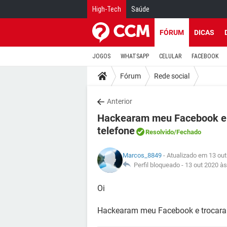
High-Tech
Saúde
FÓRUM
DICAS
JOGOS
WHATSAPP
CELULAR
FACEBOOK
Fórum
Rede social
Anterior
Hackearam meu Facebook e 
telefone
Resolvido
/Fechado
Marcos_8849
- Atualizado em 13 out
Perfil bloqueado -
13 out 2020 às
Oi
Hackearam meu Facebook e trocara