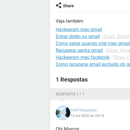
Share
Veja também:
Hackearam meu gmail
Entrar direto no gmail
-
Dicas -Gmail
Como saber quando criei meu gmail
Recuperar senha gmail
-
Dicas -Gma
Hackearam meu facebook
-
Dicas -
Como recuperar email excluido do g
1 Respostas
RESPOSTA 1 / 1
Perfil bloqueado
13 out 2020 às 04:19
Olá Marcos,