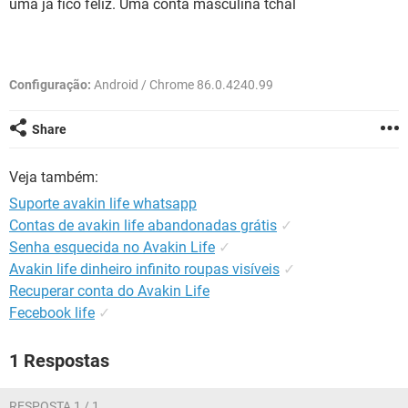
uma já fico feliz. Uma conta masculina tchal
GUIA DE COMPRAS
Configuração:
Android / Chrome 86.0.4240.99
Share
Veja também:
Suporte avakin life whatsapp
Contas de avakin life abandonadas grátis
✓
Senha esquecida no Avakin Life
✓
Avakin life dinheiro infinito roupas visíveis
✓
Recuperar conta do Avakin Life
Fecebook life
✓
1 Respostas
RESPOSTA 1 / 1