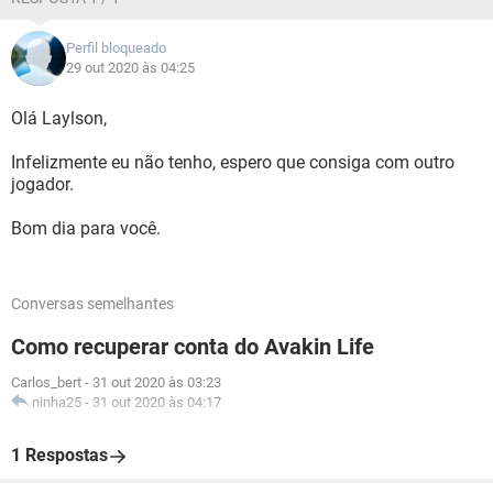
Perfil bloqueado
29 out 2020 às 04:25
Olá Laylson,
Infelizmente eu não tenho, espero que consiga com outro
jogador.
Bom dia para você.
Conversas semelhantes
Como recuperar conta do Avakin Life
Carlos_bert
-
31 out 2020 às 03:23
ninha25
-
31 out 2020 às 04:17
1 Respostas