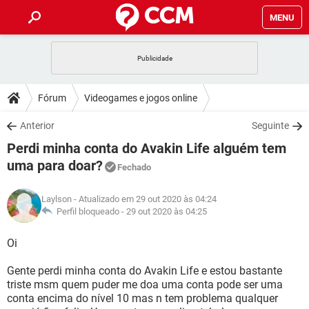
MENU
INÍCIO
JOGOS
WHATSAPP
DICAS
Fórum
Videogames e jogos online
CELULAR
FACEBOOK
JOGOS
WHATSAPP
DOWNLOADS
Anterior
Seguinte
OUTLOOK
EXCEL
CELULAR
FACEBOOK
Perdi minha conta do Avakin Life alguém tem
INSTAGRAM
JOGOS
GMAIL
WHATSAPP
FÓRUM
OUTLOOK
EXCEL
uma para doar?
Fechado
GUIA DE COMPRAS
CELULAR
FACEBOOK
INSTAGRAM
JOGOS
GMAIL
WHATSAPP
GLOSSÁRIO
OUTLOOK
EXCEL
Laylson
- Atualizado em 29 out 2020 às 04:24
GUIA DE COMPRAS
CELULAR
FACEBOOK
Perfil bloqueado -
29 out 2020 às 04:25
INSTAGRAM
JOGOS
GMAIL
WHATSAPP
OUTLOOK
EXCEL
Oi
GUIA DE COMPRAS
CELULAR
FACEBOOK
INSTAGRAM
GMAIL
OUTLOOK
EXCEL
Gente perdi minha conta do Avakin Life e estou bastante
GUIA DE COMPRAS
triste msm quem puder me doa uma conta pode ser uma
INSTAGRAM
GMAIL
conta encima do nível 10 mas n tem problema qualquer