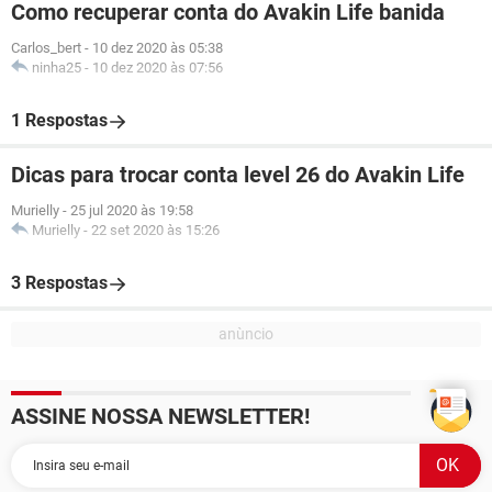
Como recuperar conta do Avakin Life banida
Carlos_bert
-
10 dez 2020 às 05:38
ninha25
-
10 dez 2020 às 07:56
1 Respostas
Dicas para trocar conta level 26 do Avakin Life
Murielly
-
25 jul 2020 às 19:58
Murielly
-
22 set 2020 às 15:26
3 Respostas
ASSINE NOSSA NEWSLETTER!