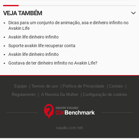
VEJA TAMBÉM
Dicas para um conjunto de animação, asa e dinheiro infinito no
Avakin Life
Avakin life dinheiro infinito
Suporte avakin life recuperar conta
Avakin life dinheiro infinito
Gostava de ter dinheiro infinito no Avakin Life?
Equipe
Termos de uso
Política de Privacidade
Contato
Regulamento
A Revista Da Mulher
Configuração de cookies
saude.ccm.net