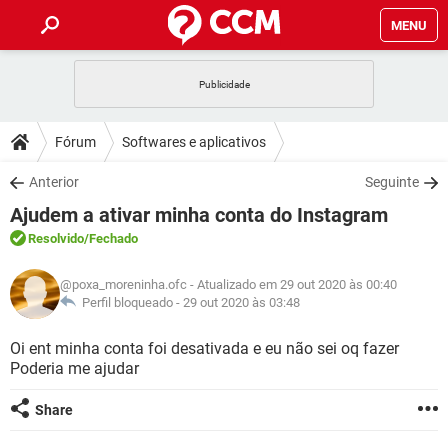
MENU
INÍCIO
JOGOS
WHATSAPP
DICAS
Fórum
Softwares e aplicativos
CELULAR
FACEBOOK
JOGOS
WHATSAPP
DOWNLOADS
Anterior
Seguinte
OUTLOOK
EXCEL
CELULAR
FACEBOOK
Ajudem a ativar minha conta do Instagram
INSTAGRAM
JOGOS
GMAIL
WHATSAPP
FÓRUM
OUTLOOK
EXCEL
Resolvido
/Fechado
GUIA DE COMPRAS
CELULAR
FACEBOOK
INSTAGRAM
JOGOS
GMAIL
WHATSAPP
GLOSSÁRIO
OUTLOOK
@poxa_moreninha.ofc
- Atualizado em 29 out 2020 às 00:40
EXCEL
GUIA DE COMPRAS
CELULAR
FACEBOOK
Perfil bloqueado -
29 out 2020 às 03:48
INSTAGRAM
JOGOS
GMAIL
WHATSAPP
OUTLOOK
EXCEL
Oi ent minha conta foi desativada e eu não sei oq fazer
GUIA DE COMPRAS
CELULAR
FACEBOOK
Poderia me ajudar
INSTAGRAM
GMAIL
OUTLOOK
EXCEL
GUIA DE COMPRAS
Share
INSTAGRAM
GMAIL