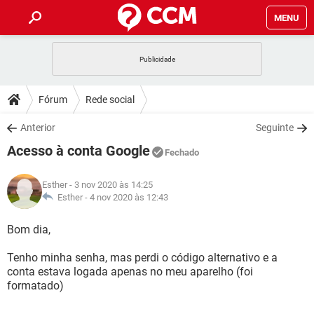
MENU
INÍCIO
JOGOS
WHATSAPP
DICAS
Fórum
Rede social
CELULAR
FACEBOOK
JOGOS
WHATSAPP
DOWNLOADS
Anterior
Seguinte
OUTLOOK
EXCEL
CELULAR
FACEBOOK
Acesso à conta Google
INSTAGRAM
JOGOS
GMAIL
WHATSAPP
Fechado
FÓRUM
OUTLOOK
EXCEL
GUIA DE COMPRAS
CELULAR
FACEBOOK
Esther
- 3 nov 2020 às 14:25
INSTAGRAM
JOGOS
GMAIL
WHATSAPP
GLOSSÁRIO
Esther -
4 nov 2020 às 12:43
OUTLOOK
EXCEL
GUIA DE COMPRAS
CELULAR
FACEBOOK
INSTAGRAM
JOGOS
GMAIL
WHATSAPP
Bom dia,
OUTLOOK
EXCEL
GUIA DE COMPRAS
CELULAR
FACEBOOK
Tenho minha senha, mas perdi o código alternativo e a
INSTAGRAM
GMAIL
conta estava logada apenas no meu aparelho (foi
OUTLOOK
EXCEL
GUIA DE COMPRAS
formatado)
INSTAGRAM
GMAIL