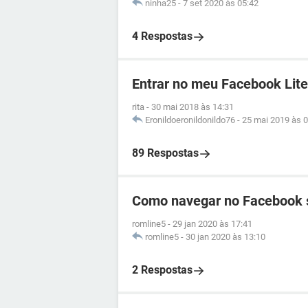
ninha25
-
7 set 2020 às 05:42
4 Respostas
Entrar no meu Facebook Lite
rita
-
30 mai 2018 às 14:31
Eronildoeronildonildo76
-
25 mai 2019 às 0
89 Respostas
Como navegar no Facebook 
romline5
-
29 jan 2020 às 17:41
romline5
-
30 jan 2020 às 13:10
2 Respostas