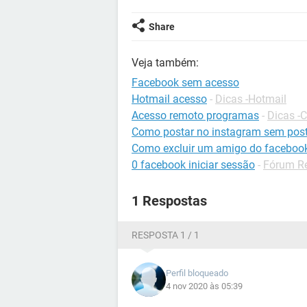
Share
Veja também:
Facebook sem acesso
Hotmail acesso
-
Dicas -Hotmail
Acesso remoto programas
-
Dicas -
Como postar no instagram sem post
Como excluir um amigo do faceboo
0 facebook iniciar sessão
-
Fórum Re
1 Respostas
RESPOSTA 1 / 1
Perfil bloqueado
4 nov 2020 às 05:39