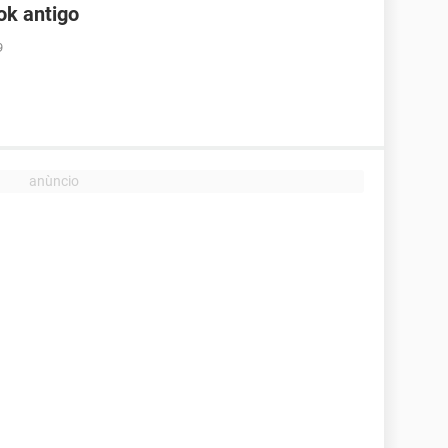
ok antigo
9