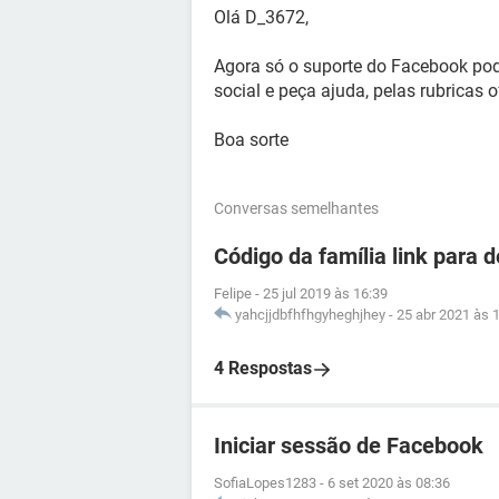
Olá D_3672,
Agora só o suporte do Facebook pod
social e peça ajuda, pelas rubricas o
Boa sorte
Conversas semelhantes
Código da família link para 
Felipe
-
25 jul 2019 às 16:39
yahcjjdbfhfhgyheghjhey
-
25 abr 2021 às 
4 Respostas
Iniciar sessão de Facebook
SofiaLopes1283
-
6 set 2020 às 08:36