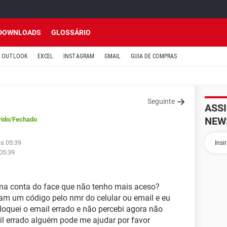
DOWNLOADS
GLOSSÁRIO
OUTLOOK
EXCEL
INSTAGRAM
GMAIL
GUIA DE COMPRAS
Seguinte
ASS
NEW
vido
/Fechado
às 05:39
05:39
ma conta do face que não tenho mais aceso?
viam um código pelo nmr do celular ou email e eu
oquei o email errado e não percebi agora não
l errado alguém pode me ajudar por favor