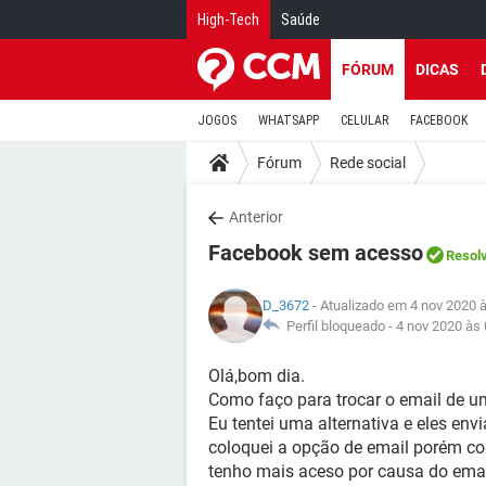
High-Tech
Saúde
FÓRUM
DICAS
JOGOS
WHATSAPP
CELULAR
FACEBOOK
Fórum
Rede social
Anterior
Facebook sem acesso
Resol
D_3672
- Atualizado em 4 nov 2020 
Perfil bloqueado -
4 nov 2020 às 
Olá,bom dia.
Como faço para trocar o email de u
Eu tentei uma alternativa e eles en
coloquei a opção de email porém col
tenho mais aceso por causa do emai