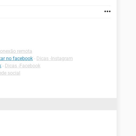
Conexão remota
ar no facebook
-
Dicas -Instagram
k
-
Dicas -Facebook
de social