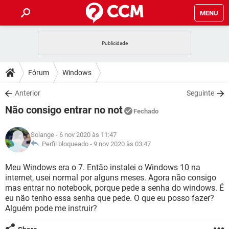
MENU
INÍCIO
JOGOS
WHATSAPP
DICAS
Fórum
Windows
CELULAR
FACEBOOK
JOGOS
WHATSAPP
DOWNLOADS
Anterior
Seguinte
OUTLOOK
EXCEL
CELULAR
FACEBOOK
Não consigo entrar no not
INSTAGRAM
JOGOS
GMAIL
WHATSAPP
Fechado
FÓRUM
OUTLOOK
EXCEL
GUIA DE COMPRAS
CELULAR
FACEBOOK
Solange
- 6 nov 2020 às 11:47
INSTAGRAM
JOGOS
GMAIL
WHATSAPP
GLOSSÁRIO
Perfil bloqueado -
9 nov 2020 às 03:47
OUTLOOK
EXCEL
GUIA DE COMPRAS
CELULAR
FACEBOOK
INSTAGRAM
JOGOS
GMAIL
WHATSAPP
Meu Windows era o 7. Então instalei o Windows 10 na
OUTLOOK
EXCEL
internet, usei normal por alguns meses. Agora não consigo
GUIA DE COMPRAS
CELULAR
FACEBOOK
mas entrar no notebook, porque pede a senha do windows. É
INSTAGRAM
GMAIL
eu não tenho essa senha que pede. O que eu posso fazer?
OUTLOOK
EXCEL
GUIA DE COMPRAS
Alguém pode me instruir?
INSTAGRAM
GMAIL