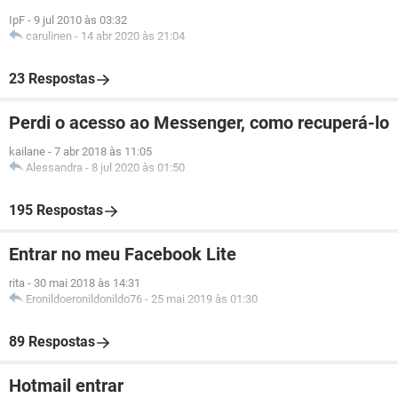
IpF
-
9 jul 2010 às 03:32
carulinen
-
14 abr 2020 às 21:04
23 Respostas
Perdi o acesso ao Messenger, como recuperá-lo
kailane
-
7 abr 2018 às 11:05
Alessandra
-
8 jul 2020 às 01:50
195 Respostas
Entrar no meu Facebook Lite
rita
-
30 mai 2018 às 14:31
Eronildoeronildonildo76
-
25 mai 2019 às 01:30
89 Respostas
Hotmail entrar