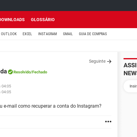
DOWNLOADS
GLOSSÁRIO
OUTLOOK
EXCEL
INSTAGRAM
GMAIL
GUIA DE COMPRAS
Seguinte
ASS
ada
NEW
Resolvido
/Fechado
s 04:05
s 04:05
u e-mail como recuperar a conta do Instagram?