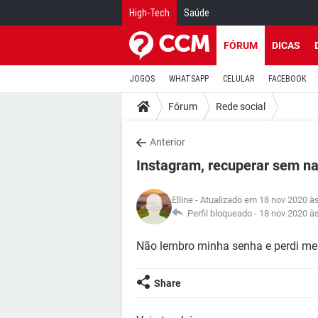
High-Tech
Saúde
FÓRUM
DICAS
JOGOS
WHATSAPP
CELULAR
FACEBOOK
Fórum
Rede social
Anterior
Instagram, recuperar sem n
Elline
- Atualizado em 18 nov 2020 à
Perfil bloqueado -
18 nov 2020 à
Não lembro minha senha e perdi me
Share