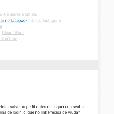
s -Celulares e tablets
ar no facebook
-
Dicas -Instagram
il
-
Dicas -Word
 -YouTube
lular salvo no perfil antes de esquecer a senha,
gina de login, clique no link Precisa de Ajuda?