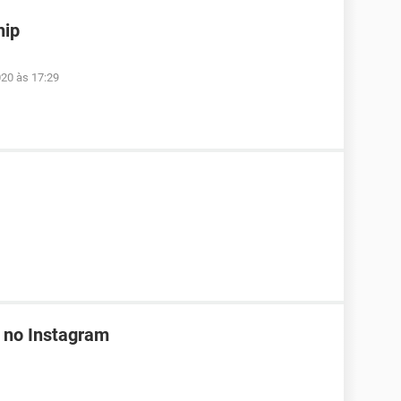
hip
020 às 17:29
 no Instagram