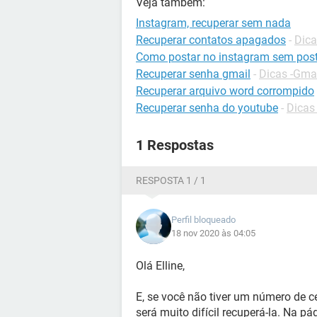
Veja também:
Instagram, recuperar sem nada
Recuperar contatos apagados
-
Dica
Como postar no instagram sem post
Recuperar senha gmail
-
Dicas -Gma
Recuperar arquivo word corrompido
Recuperar senha do youtube
-
Dicas
1 Respostas
RESPOSTA 1 / 1
Perfil bloqueado
18 nov 2020 às 04:05
Olá Elline,
E, se você não tiver um número de ce
será muito difícil recuperá-la. Na pá