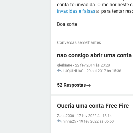
conta foi invadida. O melhor neste
invadidas e falsas
para tentar res
Boa sorte
Conversas semelhantes
nao consigo abrir uma cont
gleibiane
-
22 fev 2014 às 20:28
LUQUINHAS
-
20 out 2017 às 15:38
52 Respostas
Queria uma conta Free Fire
Zaca2006
-
17 fev 2022 às 13:14
ninha25
-
19 fev 2022 às 05:50