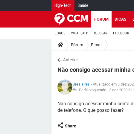
High-Tech
Saúde
FÓRUM
DICAS
JOGOS
WHATSAPP
CELULAR
FACEBOOK
Fórum
E-mail
Anterior
Não consigo acessar minha 
Gresiaires
- Atualizado em 3 dez 202
Perfil bloqueado -
3 dez 2020 às 
Não consigo acessar minha conta d
de telefone. O que posso fazer?
Share