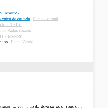
no Facebook
a caixa de entrada
-
Dicas -Hotmail
ciais: TikTok
cas -Redes sociais
as -Facebook
yahoo
-
Dicas -Yahoo!
tejam salvos na conta, deve ser ou um bug ou a