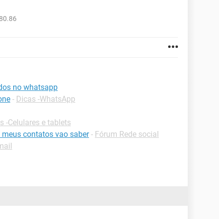
80.86
ados no whatsapp
one
-
Dicas -WhatsApp
s -Celulares e tablets
 meus contatos vao saber
-
Fórum Rede social
mail