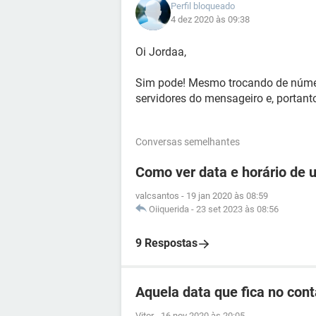
Perfil bloqueado
4 dez 2020 às 09:38
Oi Jordaa,
Sim pode! Mesmo trocando de núme
servidores do mensageiro e, portant
Conversas semelhantes
Como ver data e horário de
valcsantos
-
19 jan 2020 às 08:59
Oiiquerida
-
23 set 2023 às 08:56
9 Respostas
Aquela data que fica no cont
Vitor
-
16 nov 2020 às 20:05