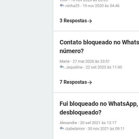
ninha25
-
19 nov 2020 às 04:46
3 Respostas
Contato bloqueado no WhatsA
número?
Maria
-
27 mai 2020 às 23:51
Jaqueline
-
22 set 2023 às 11:45
7 Respostas
Fui bloqueado no WhatsApp, 
desbloqueado?
Alexandre
-
20 set 2021 às 12:17
izabelamor
-
30 nov 2021 às 09:11