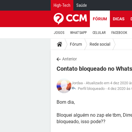
High-Tech
Saúde
FÓRUM
DICAS
JOGOS
WHATSAPP
CELULAR
FACEBOOK
Fórum
Rede social
Anterior
Contato bloqueado no What
Jordaa
- Atualizado em 4 dez 2020 à
Perfil bloqueado -
4 dez 2020 às 
Bom dia,
Bloquei alguém no zap ele tbm, Dir
bloqueado, isso pode??