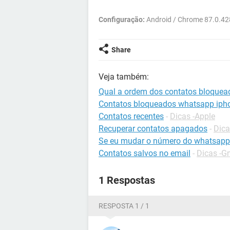
Configuração:
Android / Chrome 87.0.42
Share
Veja também:
Qual a ordem dos contatos bloque
Contatos bloqueados whatsapp iph
Contatos recentes
-
Dicas -Apple
Recuperar contatos apagados
-
Dica
Se eu mudar o número do whatsapp
Contatos salvos no email
-
Dicas -G
1 Respostas
RESPOSTA 1 / 1