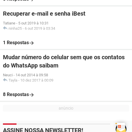
Recuperar e-mail e senha iBest
Tatiane
-
5 out 2019 à 10:31
ninha25
-
6 out 2019 à 03:34
1 Respostas
Mudar número do celular sem que os contatos
do WhatsApp saibam
Neuci
-
14 out 2014 à 09:58
Tayla
-
10 dez 2017 à 00:09
8 Respostas
ASSINE NOSSA NEWSLETTER!