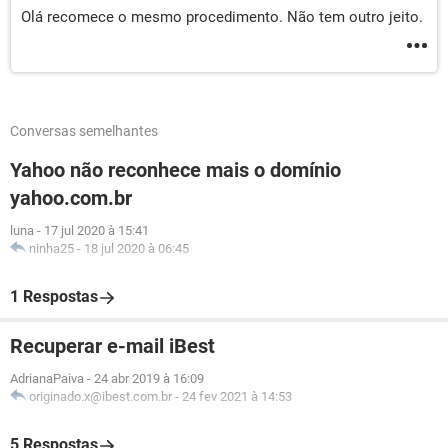
Olá recomece o mesmo procedimento. Não tem outro jeito.
Conversas semelhantes
Yahoo não reconhece mais o domínio
yahoo.com.br
luna
-
17 jul 2020 à 15:41
ninha25
-
18 jul 2020 à 06:45
1 Respostas
Recuperar e-mail iBest
AdrianaPaiva
-
24 abr 2019 à 16:09
originado.x@ibest.com.br
-
24 fev 2021 à 14:53
5 Respostas