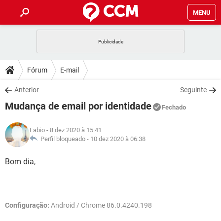
MENU
INÍCIO
JOGOS
WHATSAPP
DICAS
Fórum
E-mail
CELULAR
FACEBOOK
JOGOS
WHATSAPP
DOWNLOADS
Anterior
Seguinte
OUTLOOK
EXCEL
CELULAR
FACEBOOK
Mudança de email por identidade
INSTAGRAM
JOGOS
GMAIL
WHATSAPP
Fechado
FÓRUM
OUTLOOK
EXCEL
GUIA DE COMPRAS
CELULAR
FACEBOOK
Fabio
- 8 dez 2020 à 15:41
INSTAGRAM
JOGOS
GMAIL
WHATSAPP
GLOSSÁRIO
Perfil bloqueado -
10 dez 2020 à 06:38
OUTLOOK
EXCEL
GUIA DE COMPRAS
CELULAR
FACEBOOK
INSTAGRAM
JOGOS
GMAIL
WHATSAPP
Bom dia,
OUTLOOK
EXCEL
GUIA DE COMPRAS
CELULAR
FACEBOOK
INSTAGRAM
GMAIL
OUTLOOK
EXCEL
GUIA DE COMPRAS
Configuração:
Android / Chrome 86.0.4240.198
INSTAGRAM
GMAIL