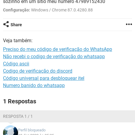
sozinho em um sitio meu numero 47989152430
GUIA DE COMPRAS
Configuração:
Windows / Chrome 87.0.4280.88
Share
Veja também:
Preciso do meu código de verificação do WhatsApp
Não recebi o codigo de verificação do whatsapp
Código ascii
Codigo de verificação do discord
Código universal para desbloquear itel
Numero banido do whatsapp
1 Respostas
RESPOSTA 1 / 1
Perfil bloqueado