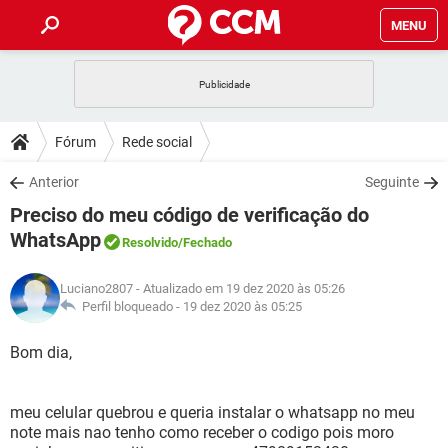
MENU
INÍCIO
JOGOS
WHATSAPP
DICAS
Fórum
Rede social
CELULAR
FACEBOOK
JOGOS
WHATSAPP
DOWNLOADS
Anterior
Seguinte
OUTLOOK
EXCEL
CELULAR
FACEBOOK
Preciso do meu código de verificação do
INSTAGRAM
JOGOS
GMAIL
WHATSAPP
FÓRUM
OUTLOOK
EXCEL
WhatsApp
Resolvido
/Fechado
GUIA DE COMPRAS
CELULAR
FACEBOOK
INSTAGRAM
JOGOS
GMAIL
WHATSAPP
GLOSSÁRIO
OUTLOOK
EXCEL
Luciano2807
- Atualizado em 19 dez 2020 às 05:26
GUIA DE COMPRAS
CELULAR
FACEBOOK
Perfil bloqueado -
19 dez 2020 às 05:25
INSTAGRAM
JOGOS
GMAIL
WHATSAPP
OUTLOOK
EXCEL
Bom dia,
GUIA DE COMPRAS
CELULAR
FACEBOOK
INSTAGRAM
GMAIL
OUTLOOK
EXCEL
GUIA DE COMPRAS
meu celular quebrou e queria instalar o whatsapp no meu
INSTAGRAM
GMAIL
note mais nao tenho como receber o codigo pois moro