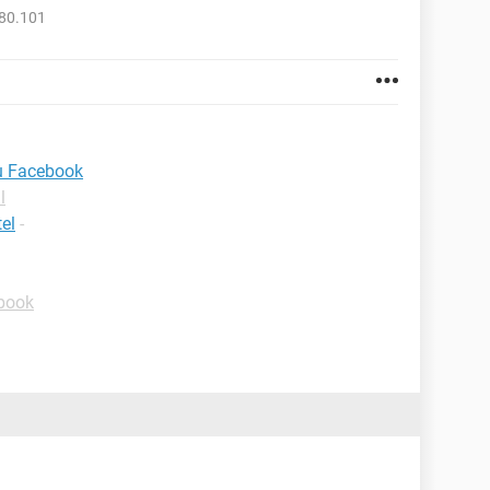
280.101
u Facebook
l
el
-
book