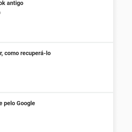
ok antigo
9
r, como recuperá-lo
e pelo Google