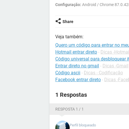
Configuração:
Android / Chrome 87.0.4
Share
Veja também:
Quero um código para entrar no me
Hotmail entrar direto
-
Dicas -Hotmai
Código universal para desbloquear it
Entrar direto no gmail
-
Dicas -Gmail
Código ascii
-
Dicas - Codificação
Facebook entrar direto
-
Dicas -Face
1 Respostas
RESPOSTA 1 / 1
Perfil bloqueado