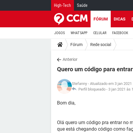
High-Tech
Saúde
FÓRUM
DICAS
JOGOS
WHATSAPP
CELULAR
FACEBOOK
Fórum
Rede social
Anterior
Quero um código para entra
Stefanny
- Atualizado em 3 jan 2021
Perfil bloqueado -
3 jan 2021 às 
Bom dia,
Olá quero um código pra entrar no
que está chegando código como faç