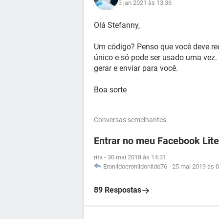
3 jan 2021 às 13:36
Olá Stefanny,
Um código? Penso que você deve rece
único e só pode ser usado uma vez. 
gerar e enviar para você.
Boa sorte
Conversas semelhantes
Entrar no meu Facebook Lite
rita
-
30 mai 2018 às 14:31
Eronildoeronildonildo76
-
25 mai 2019 às 0
89 Respostas