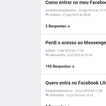
Como entrar no meu Facebo
LenitaGonalvesleninha
-
23 ago 2018 às 12:1
Andreia
-
27 ago 2018 às 08:43
2 Respostas
Perdi o acesso ao Messenge
kailane
-
7 abr 2018 às 11:05
Alessandra
-
8 jul 2020 às 01:50
195 Respostas
Quero entra no Facebook Lit
Ezequiaspereiracruz
-
10 jun 2018 às 17:36
BUSSINES
-
22 jul 2019 às 13:16