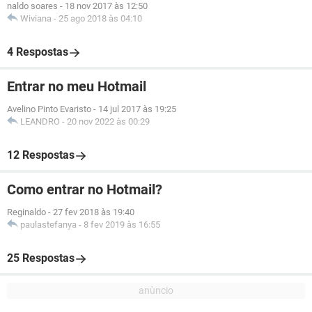
naldo soares
-
18 nov 2017 às 12:50
Wiviana
-
25 ago 2018 às 04:10
4 Respostas
Entrar no meu Hotmail
Avelino Pinto Evaristo
-
14 jul 2017 às 19:25
LEANDRO
-
20 nov 2022 às 00:29
12 Respostas
Como entrar no Hotmail?
Reginaldo
-
27 fev 2018 às 19:40
paulastefanya
-
8 fev 2019 às 16:55
25 Respostas