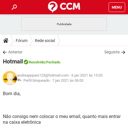
MENU
INÍCIO
JOGOS
WHATSAPP
DICAS
Fórum
Rede social
CELULAR
FACEBOOK
JOGOS
WHATSAPP
DOWNLOADS
Anterior
Seguinte
OUTLOOK
EXCEL
CELULAR
FACEBOOK
Hotmail
INSTAGRAM
JOGOS
GMAIL
WHATSAPP
Resolvido
/Fechado
FÓRUM
OUTLOOK
EXCEL
GUIA DE COMPRAS
CELULAR
FACEBOOK
andreajaques123@hotmail.com
- 6 jan 2021 às 15:03
INSTAGRAM
JOGOS
GMAIL
WHATSAPP
GLOSSÁRIO
Perfil bloqueado -
7 jan 2021 às 06:00
OUTLOOK
EXCEL
GUIA DE COMPRAS
CELULAR
FACEBOOK
INSTAGRAM
JOGOS
GMAIL
WHATSAPP
Bom dia,
OUTLOOK
EXCEL
GUIA DE COMPRAS
CELULAR
FACEBOOK
INSTAGRAM
GMAIL
OUTLOOK
EXCEL
GUIA DE COMPRAS
Não consigo nem colocar o meu email, quanto mais entrar
INSTAGRAM
GMAIL
na caixa eletrônica