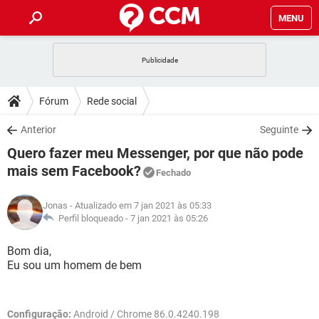
MENU
INÍCIO
JOGOS
WHATSAPP
DICAS
Fórum
Rede social
CELULAR
FACEBOOK
JOGOS
WHATSAPP
DOWNLOADS
Anterior
Seguinte
OUTLOOK
EXCEL
CELULAR
FACEBOOK
Quero fazer meu Messenger, por que não pode
INSTAGRAM
JOGOS
GMAIL
WHATSAPP
FÓRUM
OUTLOOK
EXCEL
mais sem Facebook?
Fechado
GUIA DE COMPRAS
CELULAR
FACEBOOK
INSTAGRAM
JOGOS
GMAIL
WHATSAPP
GLOSSÁRIO
OUTLOOK
EXCEL
Jonas
- Atualizado em 7 jan 2021 às 05:33
GUIA DE COMPRAS
CELULAR
FACEBOOK
Perfil bloqueado -
7 jan 2021 às 05:26
INSTAGRAM
JOGOS
GMAIL
WHATSAPP
OUTLOOK
EXCEL
Bom dia,
GUIA DE COMPRAS
CELULAR
FACEBOOK
INSTAGRAM
GMAIL
Eu sou um homem de bem
OUTLOOK
EXCEL
GUIA DE COMPRAS
INSTAGRAM
GMAIL
Configuração:
Android / Chrome 86.0.4240.198