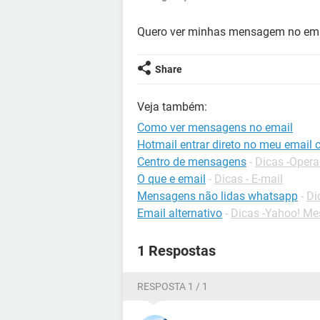
Quero ver minhas mensagem no ema
Share
Veja também:
Como ver mensagens no email
Hotmail entrar direto no meu email 
Centro de mensagens
-
Dicas -Oper
O que e email
-
Dicas - E-mail
Mensagens não lidas whatsapp
-
Di
Email alternativo
-
Dicas -Yahoo! Me
1 Respostas
RESPOSTA 1 / 1