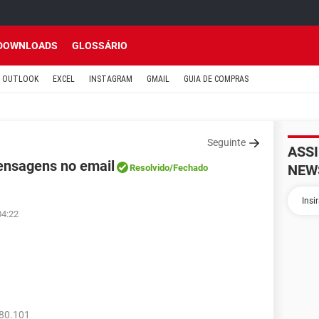
DOWNLOADS
GLOSSÁRIO
OUTLOOK
EXCEL
INSTAGRAM
GMAIL
GUIA DE COMPRAS
Seguinte
ASS
ensagens no email
NEW
Resolvido
/Fechado
04:22
280.101