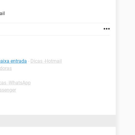
il
caixa entrada
-
Dicas -Hotmail
adoras
cas -WhatsApp
ssenger