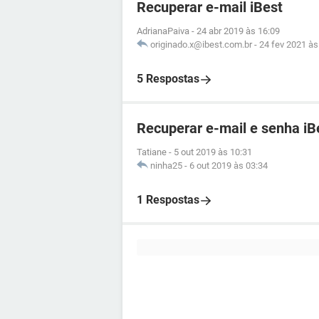
Recuperar e-mail iBest
AdrianaPaiva
-
24 abr 2019 às 16:09
originado.x@ibest.com.br
-
24 fev 2021 às
5 Respostas
Recuperar e-mail e senha iB
Tatiane
-
5 out 2019 às 10:31
ninha25
-
6 out 2019 às 03:34
1 Respostas