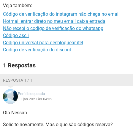
GUIA DE COMPRAS
Veja também:
Código de verificação do instagram não chega no email
Hotmail entrar direto no meu email caixa entrada
Não recebi o codigo de verificação do whatsapp
Código ascii
Código universal para desbloquear itel
Codigo de verificação do discord
1 Respostas
RESPOSTA 1 / 1
Perfil bloqueado
11 jan 2021 às 04:32
Olá Nessah
Solicite novamente. Mas o que são códigos reserva?