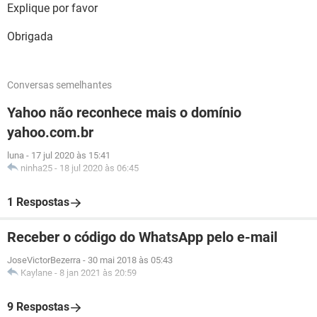
Explique por favor
Obrigada
Conversas semelhantes
Yahoo não reconhece mais o domínio
yahoo.com.br
luna
-
17 jul 2020 às 15:41
ninha25
-
18 jul 2020 às 06:45
1 Respostas
Receber o código do WhatsApp pelo e-mail
JoseVictorBezerra
-
30 mai 2018 às 05:43
Kaylane
-
8 jan 2021 às 20:59
9 Respostas