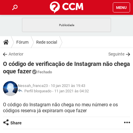
MENU
INÍCIO
JOGOS
WHATSAPP
DICAS
Fórum
Rede social
CELULAR
FACEBOOK
JOGOS
WHATSAPP
DOWNLOADS
Anterior
Seguinte
OUTLOOK
EXCEL
CELULAR
FACEBOOK
O código de verificação de Instagram não chega
INSTAGRAM
JOGOS
GMAIL
WHATSAPP
FÓRUM
OUTLOOK
EXCEL
oque fazer
Fechado
GUIA DE COMPRAS
CELULAR
FACEBOOK
INSTAGRAM
JOGOS
GMAIL
WHATSAPP
GLOSSÁRIO
OUTLOOK
EXCEL
Nessah_franca23
- 10 jan 2021 às 19:43
GUIA DE COMPRAS
CELULAR
FACEBOOK
Perfil bloqueado -
11 jan 2021 às 04:32
INSTAGRAM
JOGOS
GMAIL
WHATSAPP
OUTLOOK
EXCEL
O código do Instagram não chega no meu número e os
GUIA DE COMPRAS
CELULAR
FACEBOOK
INSTAGRAM
GMAIL
códigos reserva já expiraram oque fazer
OUTLOOK
EXCEL
GUIA DE COMPRAS
Share
INSTAGRAM
GMAIL