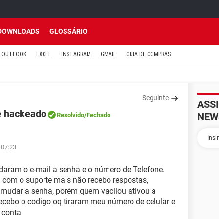
DOWNLOADS
GLOSSÁRIO
OUTLOOK
EXCEL
INSTAGRAM
GMAIL
GUIA DE COMPRAS
Seguinte
ASS
e hackeado
NEW
Resolvido
/Fechado
 07:23
aram o e-mail a senha e o número de Telefone.
i com o suporte mais não recebo respostas,
i mudar a senha, porém quem vacilou ativou a
recebo o codigo oq tiraram meu número de celular e
 conta