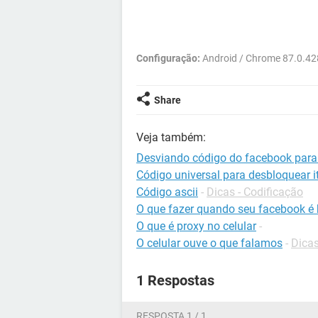
Configuração:
Android / Chrome 87.0.4
Share
Veja também:
Desviando código do facebook para 
Código universal para desbloquear it
Código ascii
-
Dicas - Codificação
O que fazer quando seu facebook é
O que é proxy no celular
-
O celular ouve o que falamos
-
Dicas
1 Respostas
RESPOSTA 1 / 1