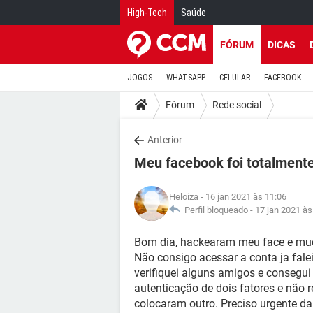
High-Tech
Saúde
FÓRUM
DICAS
JOGOS
WHATSAPP
CELULAR
FACEBOOK
Fórum
Rede social
Anterior
Meu facebook foi totalment
Heloiza
- 16 jan 2021 às 11:06
Perfil bloqueado -
17 jan 2021 às
Bom dia, hackearam meu face e mud
Não consigo acessar a conta ja fale
verifiquei alguns amigos e consegu
autenticação de dois fatores e não 
colocaram outro. Preciso urgente da