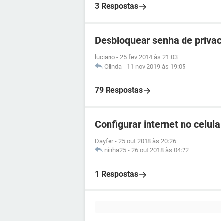
3 Respostas
Desbloquear senha de privac
luciano
-
25 fev 2014 às 21:03
Olinda
-
11 nov 2019 às 19:05
79 Respostas
Configurar internet no celul
Dayfer
-
25 out 2018 às 20:26
ninha25
-
26 out 2018 às 04:22
1 Respostas