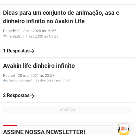
Dicas para um conjunto de animação, asa e
dinheiro infinito no Avakin Life
Papade12
-
3 set 2020 às 19:55
ninha25
-
4 set 2020 às 03:29
1 Respostas
Avakin life dinheiro infinito
Rachel
-
20 mar 2021 às 22:57
Barbieblantef
-
30 dez 2021 às 23:52
2 Respostas
ASSINE NOSSA NEWSLETTER!