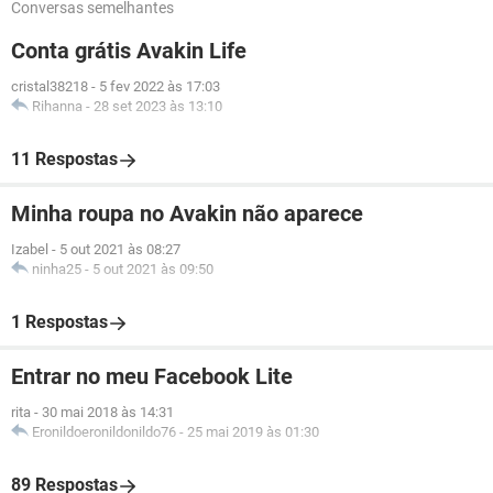
Conversas semelhantes
Conta grátis Avakin Life
cristal38218
-
5 fev 2022 às 17:03
Rihanna
-
28 set 2023 às 13:10
11 Respostas
Minha roupa no Avakin não aparece
Izabel
-
5 out 2021 às 08:27
ninha25
-
5 out 2021 às 09:50
1 Respostas
Entrar no meu Facebook Lite
rita
-
30 mai 2018 às 14:31
Eronildoeronildonildo76
-
25 mai 2019 às 01:30
89 Respostas