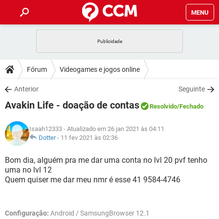
MENU
INÍCIO
JOGOS
WHATSAPP
DICAS
Fórum
Videogames e jogos online
CELULAR
FACEBOOK
JOGOS
WHATSAPP
DOWNLOADS
Anterior
Seguinte
OUTLOOK
EXCEL
CELULAR
FACEBOOK
Avakin Life - doação de contas
INSTAGRAM
JOGOS
GMAIL
WHATSAPP
Resolvido
/Fechado
FÓRUM
OUTLOOK
EXCEL
GUIA DE COMPRAS
CELULAR
FACEBOOK
Isaah12333
- Atualizado em 26 jan 2021 às 04:11
INSTAGRAM
JOGOS
GMAIL
WHATSAPP
GLOSSÁRIO
Dotter
-
11 fev 2021 às 02:36
OUTLOOK
EXCEL
GUIA DE COMPRAS
CELULAR
FACEBOOK
INSTAGRAM
JOGOS
GMAIL
WHATSAPP
Bom dia, alguém pra me dar uma conta no lvl 20 pvf tenho
OUTLOOK
EXCEL
uma no lvl 12
GUIA DE COMPRAS
CELULAR
FACEBOOK
Quem quiser me dar meu nmr é esse 41 9584-4746
INSTAGRAM
GMAIL
OUTLOOK
EXCEL
GUIA DE COMPRAS
INSTAGRAM
GMAIL
Configuração:
Android / SamsungBrowser 12.1